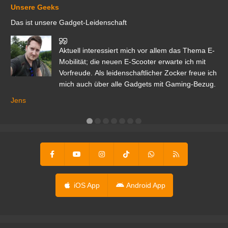
Unsere Geeks
Das ist unsere Gadget-Leidenschaft
den
Aktuell interessiert mich vor allem das Thema E-
r.
Mobilität; die neuen E-Scooter erwarte ich mit
Vorfreude. Als leidenschaftlicher Zocker freue ich
mich auch über alle Gadgets mit Gaming-Bezug.
Ma
ga
Jens
er
iOS App
Android App