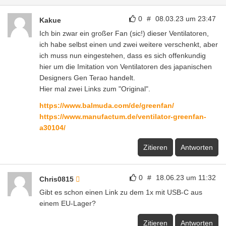
0
#
08.03.23 um 23:47
Kakue
Ich bin zwar ein großer Fan (sic!) dieser Ventilatoren,
ich habe selbst einen und zwei weitere verschenkt, aber
ich muss nun eingestehen, dass es sich offenkundig
hier um die Imitation von Ventilatoren des japanischen
Designers Gen Terao handelt.
Hier mal zwei Links zum "Original".
https://www.balmuda.com/de/greenfan/
https://www.manufactum.de/ventilator-greenfan-
a30104/
Zitieren
Antworten
0
#
18.06.23 um 11:32
Chris0815
Gibt es schon einen Link zu dem 1x mit USB-C aus
einem EU-Lager?
Zitieren
Antworten