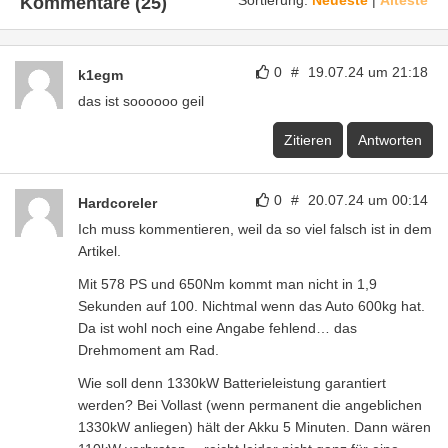
Sortierung:
Neueste
|
Älteste
Kommentare (25)
0
#
19.07.24 um 21:18
k1egm
das ist soooooo geil
Zitieren
Antworten
0
#
20.07.24 um 00:14
Hardcoreler
Ich muss kommentieren, weil da so viel falsch ist in dem
Artikel.
Mit 578 PS und 650Nm kommt man nicht in 1,9
Sekunden auf 100. Nichtmal wenn das Auto 600kg hat.
Da ist wohl noch eine Angabe fehlend… das
Drehmoment am Rad.
Wie soll denn 1330kW Batterieleistung garantiert
werden? Bei Vollast (wenn permanent die angeblichen
1330kW anliegen) hält der Akku 5 Minuten. Dann wären