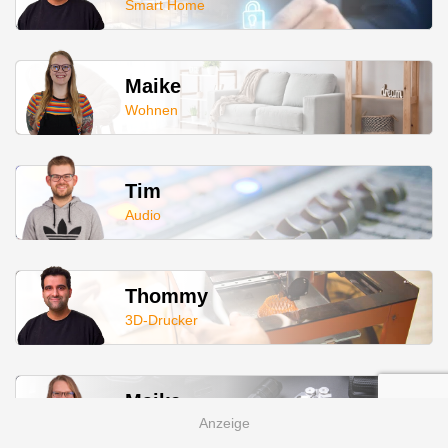
Smart Home
Maike
Wohnen
Tim
Audio
Thommy
3D-Drucker
Maike
Werkzeug & Outdoor