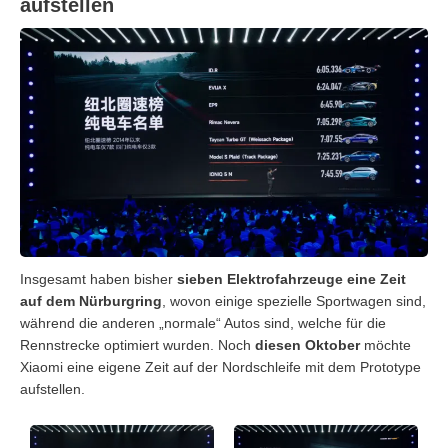
aufstellen
Insgesamt haben bisher
sieben Elektrofahrzeuge eine Zeit
auf dem Nürburgring
, wovon einige spezielle Sportwagen sind,
während die anderen „normale“ Autos sind, welche für die
Rennstrecke optimiert wurden. Noch
diesen Oktober
möchte
Xiaomi eine eigene Zeit auf der Nordschleife mit dem Prototype
aufstellen.