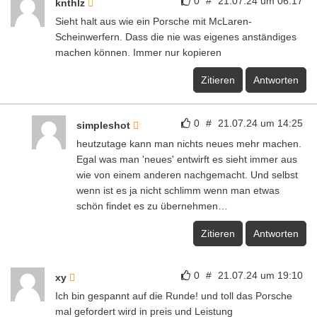
0
#
21.07.24 um 06:17
knthlz
Sieht halt aus wie ein Porsche mit McLaren-
Scheinwerfern. Dass die nie was eigenes anständiges
machen können. Immer nur kopieren
Zitieren
Antworten
0
#
21.07.24 um 14:25
simpleshot
heutzutage kann man nichts neues mehr machen.
Egal was man 'neues' entwirft es sieht immer aus
wie von einem anderen nachgemacht. Und selbst
wenn ist es ja nicht schlimm wenn man etwas
schön findet es zu übernehmen…
Zitieren
Antworten
0
#
21.07.24 um 19:10
xy
Ich bin gespannt auf die Runde! und toll das Porsche
mal gefordert wird in preis und Leistung