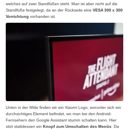
welches auf zwei Standfüßen steht. Man ist aber nicht auf die
Standfüße festgelegt, da an der Rückseite eine
VESA 300 x 300
Vorrichtung
vorhanden ist.
Unten in der Mitte finden wir ein Xiaomi Logo, worunter sich ein
durchsichtiges Element befindet, wo man bei den Android-
Fernsehern den Google Assistant stumm schalten kann. Hier
sitzt stattdessen ein
Knopf zum Umschalten des Menüs
. Da