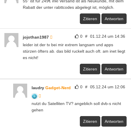
55" ist für 249€ inkl Versand ist als Neukunde, mit dem
Rabatt der unter rabttcodes abgelegt ist, möglich.
Zitieren
Antworten
0
#
01.12.24 um 14:36
jojothan1987
leider ist der tv bei mir extrem langsam und apps
stürzen öfters ab. das bild ruckelt auch oft. am inet liegt
es nicht!
Zitieren
Antworten
0
#
05.12.24 um 12:06
laudry
Gadget-Nerd
nutzt du Satelliten TV? angeblich soll dvb-s nicht
gehen
Zitieren
Antworten