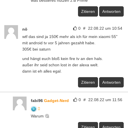
was besseres nutzen z.B Prime
Zitieren
Antworten
0
#
22.08.22 um 10:54
nö
wtf das sind ja 150€ mehr als ich für mein xiaomi 55"
mit android tv vor 5 jahren gezahlt habe.
305€ bei saturn
und hängt euch bloß kein fire tv an den hals.
außer ihr seid schon lost in der alexa welt.
dann ist eh alles egal.
Zitieren
Antworten
0
#
22.08.22 um 11:56
fabi96
Gadget-Nerd
Warum 🤔
Zitieren
Antworten