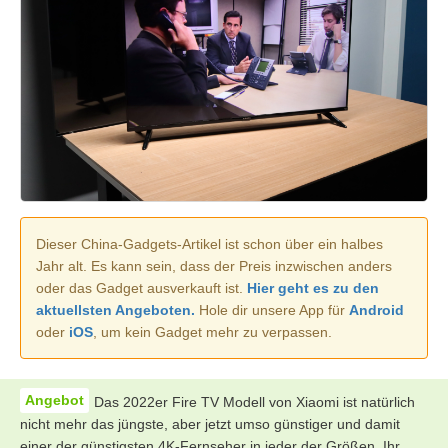
Dieser China-Gadgets-Artikel ist schon über ein halbes
Jahr alt. Es kann sein, dass der Preis inzwischen anders
oder das Gadget ausverkauft ist.
Hier geht es zu den
aktuellsten Angeboten.
Hole dir unsere App für
Android
oder
iOS
, um kein Gadget mehr zu verpassen.
Das 2022er Fire TV Modell von Xiaomi ist natürlich
nicht mehr das jüngste, aber jetzt umso günstiger und damit
einer der günstigsten 4K-Fernseher in jeder der Größen. Ihr