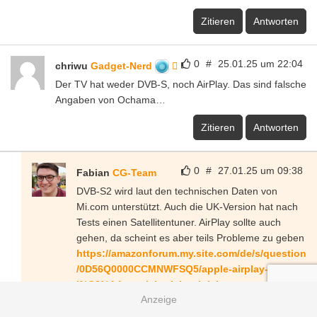
Zitieren
Antworten
0
#
25.01.25 um 22:04
chriwu
Gadget-Nerd
Der TV hat weder DVB-S, noch AirPlay. Das sind falsche
Angaben von Ochama…
Zitieren
Antworten
0
#
27.01.25 um 09:38
Fabian
CG-Team
DVB-S2 wird laut den technischen Daten von
Mi.com unterstützt. Auch die UK-Version hat nach
Tests einen Satellitentuner. AirPlay sollte auch
gehen, da scheint es aber teils Probleme zu geben
https://amazonforum.my.site.com/de/s/question
/0D56Q0000CCMNWFSQ5/apple-airplay-
l%C3%A4sst-sich-nicht-aktivieren.
Zitieren
Antworten