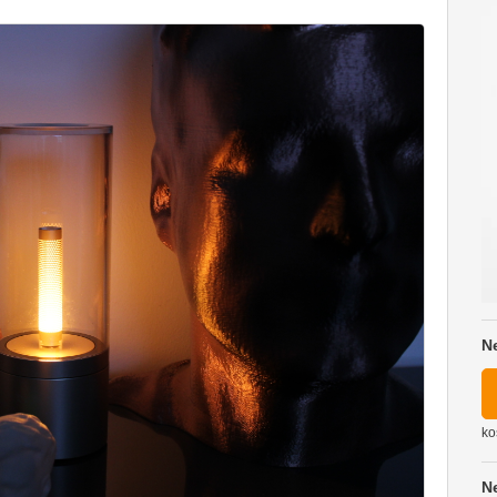
N
ko
N