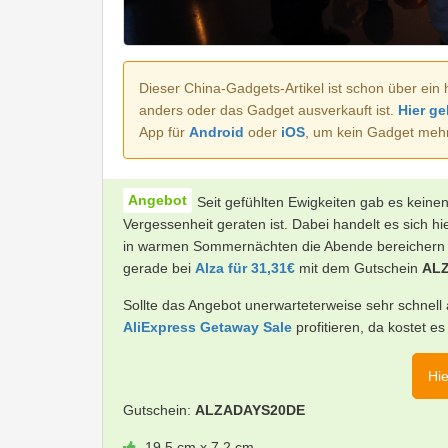
Dieser China-Gadgets-Artikel ist schon über ein 
anders oder das Gadget ausverkauft ist.
Hier ge
App für
Android
oder
iOS
, um kein Gadget meh
Seit gefühlten Ewigkeiten gab es keinen
Vergessenheit geraten ist. Dabei handelt es sich h
in warmen Sommernächten die Abende bereichern k
gerade bei
Alza für 31,31€
mit dem Gutschein
AL
Sollte das Angebot unerwarteterweise sehr schnell
AliExpress
Getaway Sale
profitieren, da kostet 
Hie
Gutschein:
ALZADAYS20DE
19,5 cm x 7,2 cm