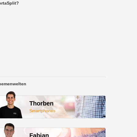
rtaSplit?
hemenwelten
Thorben
Smartphones
Fabian