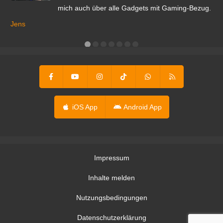
mich auch über alle Gadgets mit Gaming-Bezug.
Ma
ga
Jens
er
iOS App
Android App
Impressum
Inhalte melden
Nutzungsbedingungen
Datenschutzerklärung