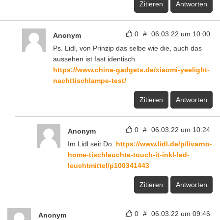
Zitieren
Antworten
0
#
06.03.22 um 10:00
Anonym
Ps. Lidl, von Prinzip das selbe wie die, auch das
aussehen ist fast identisch.
https://www.china-gadgets.de/xiaomi-yeelight-
nachttischlampe-test/
Zitieren
Antworten
0
#
06.03.22 um 10:24
Anonym
Im Lidl seit Do.
https://www.lidl.de/p/livarno-
home-tischleuchte-touch-it-inkl-led-
leuchtmittel/p100341443
Zitieren
Antworten
0
#
06.03.22 um 09:46
Anonym