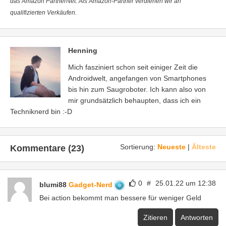
das Amazon PartnerNet. Als Amazon-Partner verdienen wir an
qualifizierten Verkäufen.
Henning
Mich fasziniert schon seit einiger Zeit die
Androidwelt, angefangen von Smartphones
bis hin zum Saugroboter. Ich kann also von
mir grundsätzlich behaupten, dass ich ein
Techniknerd bin :-D
Sortierung:
Neueste
|
Älteste
Kommentare (23)
0
#
25.01.22 um 12:38
blumi88
Gadget-Nerd
Bei action bekommt man bessere für weniger Geld
Zitieren
Antworten