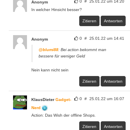
0
#
25.01.22 um 14:20
Anonym
In welcher Hinsicht besser?
Zitieren
Antworten
0
#
25.01.22 um 14:41
Anonym
@blumi88
: Bei action bekommt man
bessere für weniger Geld
Nein kann nicht sein
Zitieren
Antworten
0
#
25.01.22 um 16:07
KlausDieter
Gadget-
Nerd
Action: Das Wish der offline Shops.
Zitieren
Antworten