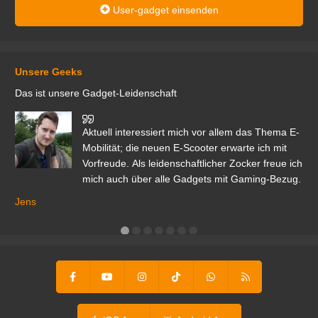
User-gadget einsenden
Unsere Geeks
Das ist unsere Gadget-Leidenschaft
den
Aktuell interessiert mich vor allem das Thema E-
r.
Mobilität; die neuen E-Scooter erwarte ich mit
Vorfreude. Als leidenschaftlicher Zocker freue ich
mich auch über alle Gadgets mit Gaming-Bezug.
Ma
ga
Jens
er