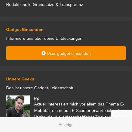
Redaktionelle Grundsätze & Transparenz
Gadget Einsenden
Informiere uns über deine Entdeckungen
User-gadget einsenden
Unsere Geeks
Das ist unsere Gadget-Leidenschaft
den
Aktuell interessiert mich vor allem das Thema E-
r.
Mobilität; die neuen E-Scooter erwarte ich mit
Vorfreude. Als leidenschaftlicher Zocker freue ich
mich auch über alle Gadgets mit Gaming-Bezug.
Ma
ga