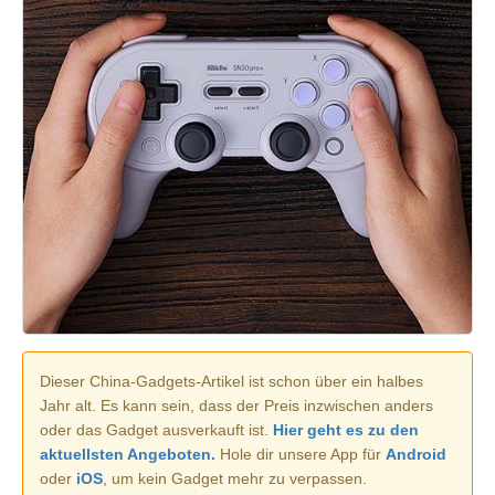
Dieser China-Gadgets-Artikel ist schon über ein halbes
Jahr alt. Es kann sein, dass der Preis inzwischen anders
oder das Gadget ausverkauft ist.
Hier geht es zu den
aktuellsten Angeboten.
Hole dir unsere App für
Android
oder
iOS
, um kein Gadget mehr zu verpassen.