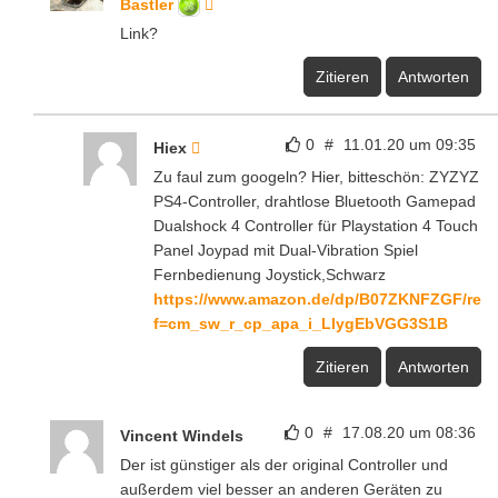
Bastler
Link?
Zitieren
Antworten
0
#
11.01.20 um 09:35
Hiex
Zu faul zum googeln? Hier, bitteschön: ZYZYZ
PS4-Controller, drahtlose Bluetooth Gamepad
Dualshock 4 Controller für Playstation 4 Touch
Panel Joypad mit Dual-Vibration Spiel
Fernbedienung Joystick,Schwarz
https://www.amazon.de/dp/B07ZKNFZGF/re
f=cm_sw_r_cp_apa_i_LIygEbVGG3S1B
Zitieren
Antworten
0
#
17.08.20 um 08:36
Vincent Windels
Der ist günstiger als der original Controller und
außerdem viel besser an anderen Geräten zu