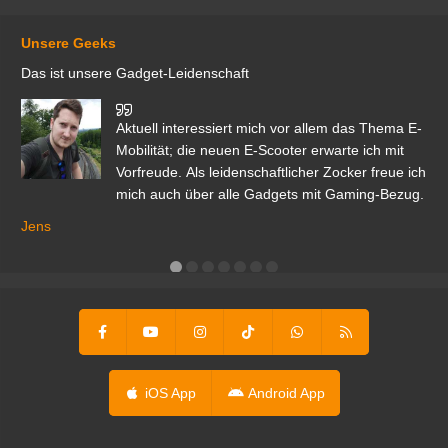
Unsere Geeks
Das ist unsere Gadget-Leidenschaft
den
Aktuell interessiert mich vor allem das Thema E-
r.
Mobilität; die neuen E-Scooter erwarte ich mit
Vorfreude. Als leidenschaftlicher Zocker freue ich
mich auch über alle Gadgets mit Gaming-Bezug.
Ma
ga
Jens
er
iOS App
Android App