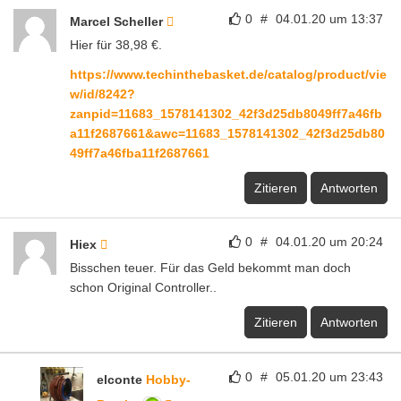
0
#
04.01.20 um 13:37
Marcel Scheller
Hier für 38,98 €.
https://www.techinthebasket.de/catalog/product/vie
w/id/8242?
zanpid=11683_1578141302_42f3d25db8049ff7a46fb
a11f2687661&awc=11683_1578141302_42f3d25db80
49ff7a46fba11f2687661
Zitieren
Antworten
0
#
04.01.20 um 20:24
Hiex
Bisschen teuer. Für das Geld bekommt man doch
schon Original Controller..
Zitieren
Antworten
0
#
05.01.20 um 23:43
elconte
Hobby-