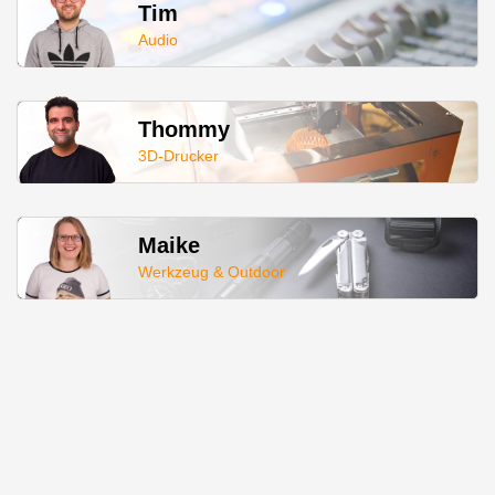
Tim
Audio
Thommy
3D-Drucker
Maike
Werkzeug & Outdoor