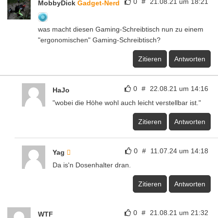
0
#
21.08.21 um 18:21
MobbyDick
Gadget-Nerd
was macht diesen Gaming-Schreibtisch nun zu einem
"ergonomischen" Gaming-Schreibtisch?
Zitieren
Antworten
0
#
22.08.21 um 14:16
HaJo
"wobei die Höhe wohl auch leicht verstellbar ist."
Zitieren
Antworten
0
#
11.07.24 um 14:18
Yag
Da is'n Dosenhalter dran.
Zitieren
Antworten
0
#
21.08.21 um 21:32
WTF