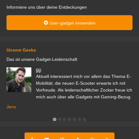
Informiere uns über deine Entdeckungen
User-gadget einsenden
Unsere Geeks
Das ist unsere Gadget-Leidenschaft
den
Aktuell interessiert mich vor allem das Thema E-
r.
Mobilität; die neuen E-Scooter erwarte ich mit
Vorfreude. Als leidenschaftlicher Zocker freue ich
mich auch über alle Gadgets mit Gaming-Bezug.
Ma
ga
Jens
er