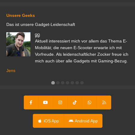
Unsere Geeks
Das ist unsere Gadget-Leidenschaft
den
Aktuell interessiert mich vor allem das Thema E-
r.
Mobilität; die neuen E-Scooter erwarte ich mit
Vorfreude. Als leidenschaftlicher Zocker freue ich
mich auch über alle Gadgets mit Gaming-Bezug.
Ma
ga
Jens
er
iOS App
Android App