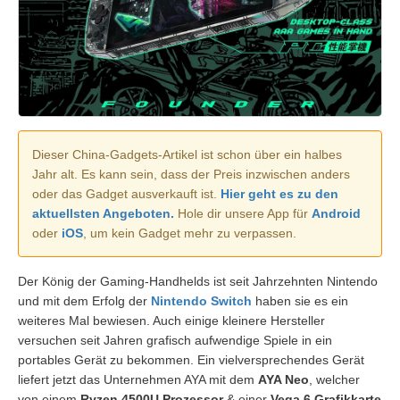
Dieser China-Gadgets-Artikel ist schon über ein halbes
Jahr alt. Es kann sein, dass der Preis inzwischen anders
oder das Gadget ausverkauft ist.
Hier geht es zu den
aktuellsten Angeboten.
Hole dir unsere App für
Android
oder
iOS
, um kein Gadget mehr zu verpassen.
Der König der Gaming-Handhelds ist seit Jahrzehnten Nintendo
und mit dem Erfolg der
Nintendo Switch
haben sie es ein
weiteres Mal bewiesen. Auch einige kleinere Hersteller
versuchen seit Jahren grafisch aufwendige Spiele in ein
portables Gerät zu bekommen. Ein vielversprechendes Gerät
liefert jetzt das Unternehmen AYA mit dem
AYA Neo
, welcher
von einem
Ryzen 4500U Prozessor
& einer
Vega 6 Grafikkarte