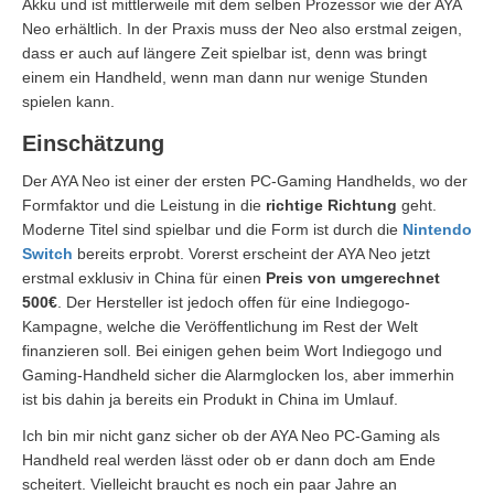
Akku und ist mittlerweile mit dem selben Prozessor wie der AYA
Neo erhältlich. In der Praxis muss der Neo also erstmal zeigen,
dass er auch auf längere Zeit spielbar ist, denn was bringt
einem ein Handheld, wenn man dann nur wenige Stunden
spielen kann.
Einschätzung
Der AYA Neo ist einer der ersten PC-Gaming Handhelds, wo der
Formfaktor und die Leistung in die
richtige Richtung
geht.
Moderne Titel sind spielbar und die Form ist durch die
Nintendo
Switch
bereits erprobt. Vorerst erscheint der AYA Neo jetzt
erstmal exklusiv in China für einen
Preis von umgerechnet
500€
. Der Hersteller ist jedoch offen für eine Indiegogo-
Kampagne, welche die Veröffentlichung im Rest der Welt
finanzieren soll. Bei einigen gehen beim Wort Indiegogo und
Gaming-Handheld sicher die Alarmglocken los, aber immerhin
ist bis dahin ja bereits ein Produkt in China im Umlauf.
Ich bin mir nicht ganz sicher ob der AYA Neo PC-Gaming als
Handheld real werden lässt oder ob er dann doch am Ende
scheitert. Vielleicht braucht es noch ein paar Jahre an