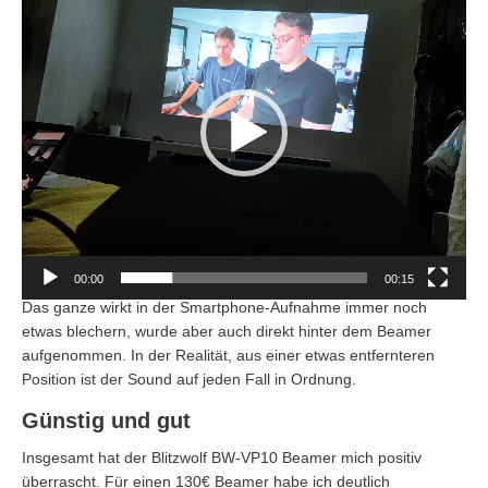
Player
00:00
00:15
Das ganze wirkt in der Smartphone-Aufnahme immer noch
etwas blechern, wurde aber auch direkt hinter dem Beamer
aufgenommen. In der Realität, aus einer etwas entfernteren
Position ist der Sound auf jeden Fall in Ordnung.
Günstig und gut
Insgesamt hat der Blitzwolf BW-VP10 Beamer mich positiv
überrascht. Für einen 130€ Beamer habe ich deutlich