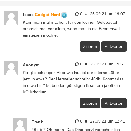
0
#
25.09.21 um 19:07
feece
Gadget-Nerd
Kann man mal machen, für den kleinen Geldbeutel
ausreichend, vor allem, wenn man in die Beamerwelt
einsteigen möchte.
Zitieren
Antworten
0
#
25.09.21 um 19:51
Anonym
Klingt doch super. Aber wie laut ist der interne Lüfter
jetzt in etwa? Der Hersteller schreibt 46db. Kommt das
in etwa hin? Ist bei den günstigen Beamern ja oft ein
KO Kriterium.
Zitieren
Antworten
0
#
27.09.21 um 12:41
Frank
46 db ? Oh mann. Das Ding nervt warscheinlich