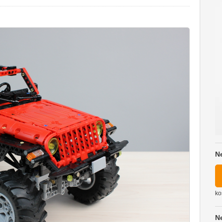
N
ko
N