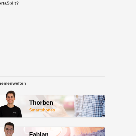
rtaSplit?
hemenwelten
Thorben
Smartphones
Fabian