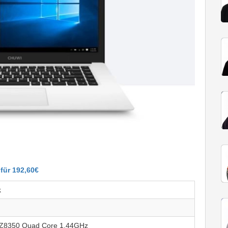
für 192,60€
k
il Z8350 Quad Core 1.44GHz