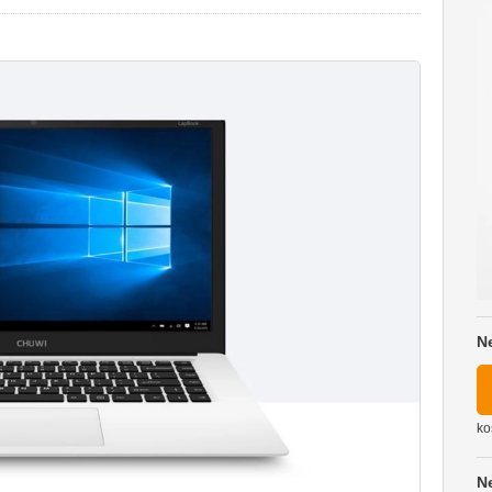
N
ko
N