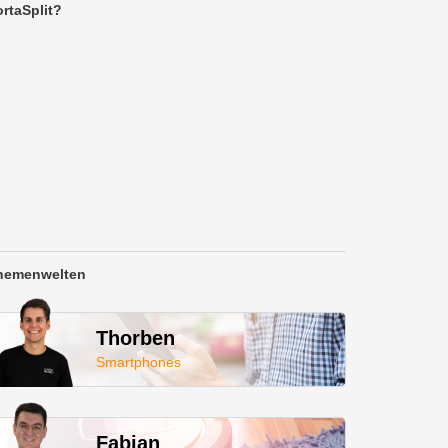
rtaSplit?
hemenwelten
Thorben
Smartphones
Fabian