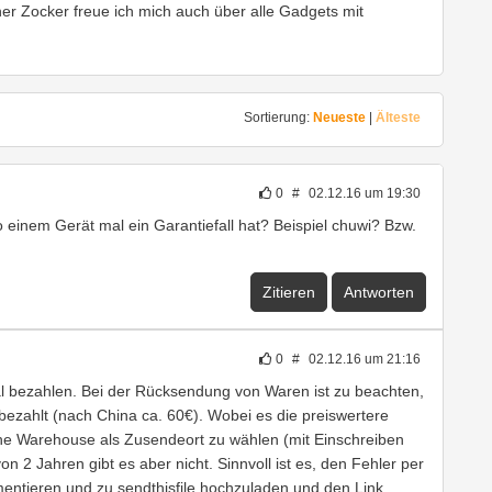
cher Zocker freue ich mich auch über alle Gadgets mit
Sortierung:
Neueste
|
Älteste
0
#
02.12.16 um 19:30
inem Gerät mal ein Garantiefall hat? Beispiel chuwi? Bzw.
Zitieren
Antworten
0
#
02.12.16 um 21:16
l bezahlen. Bei der Rücksendung von Waren ist zu beachten,
ezahlt (nach China ca. 60€). Wobei es die preiswertere
che Warehouse als Zusendeort zu wählen (mit Einschreiben
on 2 Jahren gibt es aber nicht. Sinnvoll ist es, den Fehler per
tieren und zu sendthisfile hochzuladen und den Link