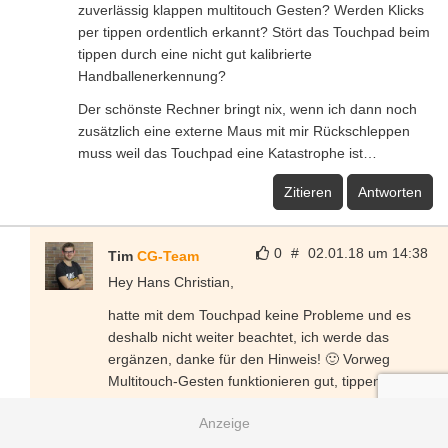
zuverlässig klappen multitouch Gesten? Werden Klicks
per tippen ordentlich erkannt? Stört das Touchpad beim
tippen durch eine nicht gut kalibrierte
Handballenerkennung?
Der schönste Rechner bringt nix, wenn ich dann noch
zusätzlich eine externe Maus mit mir Rückschleppen
muss weil das Touchpad eine Katastrophe ist…
Zitieren
Antworten
0
#
02.01.18 um 14:38
Tim
CG-Team
Hey Hans Christian,
hatte mit dem Touchpad keine Probleme und es
deshalb nicht weiter beachtet, ich werde das
ergänzen, danke für den Hinweis! 🙂 Vorweg
Multitouch-Gesten funktionieren gut, tippen =
klicken auch. Für das analoge klicken muss im
Vergleich zum Mi Notebook Air etwas mehr Druck
aufgebracht werden, jedoch im Rahmen. Es ist gut