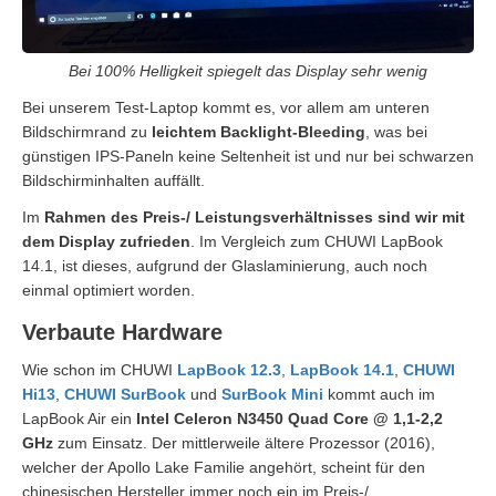
Bei 100% Helligkeit spiegelt das Display sehr wenig
Bei unserem Test-Laptop kommt es, vor allem am unteren
Bildschirmrand zu
leichtem Backlight-Bleeding
, was bei
günstigen IPS-Paneln keine Seltenheit ist und nur bei schwarzen
Bildschirminhalten auffällt.
Im
Rahmen des Preis-/ Leistungsverhältnisses sind wir mit
dem Display zufrieden
. Im Vergleich zum CHUWI LapBook
14.1, ist dieses, aufgrund der Glaslaminierung, auch noch
einmal optimiert worden.
Verbaute Hardware
Wie schon im CHUWI
LapBook 12.3
,
LapBook 14.1
,
CHUWI
Hi13
,
CHUWI SurBook
und
SurBook Mini
kommt auch im
LapBook Air ein
Intel Celeron N3450 Quad Core @ 1,1-2,2
GHz
zum Einsatz. Der mittlerweile ältere Prozessor (2016),
welcher der Apollo Lake Familie angehört, scheint für den
chinesischen Hersteller immer noch ein im Preis-/