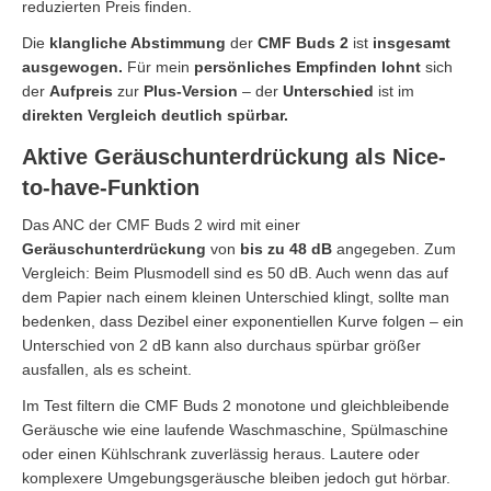
reduzierten Preis finden.
Die
klangliche Abstimmung
der
CMF Buds 2
ist
insgesamt
ausgewogen.
Für mein
persönliches Empfinden lohnt
sich
der
Aufpreis
zur
Plus-Version
– der
Unterschied
ist im
direkten Vergleich deutlich spürbar.
Aktive Geräuschunterdrückung als Nice-
to-have-Funktion
Das ANC der CMF Buds 2 wird mit einer
Geräuschunterdrückung
von
bis zu 48 dB
angegeben. Zum
Vergleich: Beim Plusmodell sind es 50 dB. Auch wenn das auf
dem Papier nach einem kleinen Unterschied klingt, sollte man
bedenken, dass Dezibel einer exponentiellen Kurve folgen – ein
Unterschied von 2 dB kann also durchaus spürbar größer
ausfallen, als es scheint.
Im Test filtern die CMF Buds 2 monotone und gleichbleibende
Geräusche wie eine laufende Waschmaschine, Spülmaschine
oder einen Kühlschrank zuverlässig heraus. Lautere oder
komplexere Umgebungsgeräusche bleiben jedoch gut hörbar.