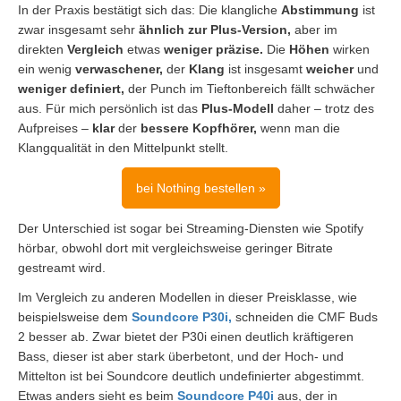
In der Praxis bestätigt sich das: Die klangliche
Abstimmung
ist
zwar insgesamt sehr
ähnlich zur Plus-Version,
aber im
direkten
Vergleich
etwas
weniger präzise.
Die
Höhen
wirken
ein wenig
verwaschener,
der
Klang
ist insgesamt
weicher
und
weniger definiert,
der Punch im Tieftonbereich fällt schwächer
aus. Für mich persönlich ist das
Plus-Modell
daher – trotz des
Aufpreises –
klar
der
bessere Kopfhörer,
wenn man die
Klangqualität in den Mittelpunkt stellt.
bei Nothing bestellen »
Der Unterschied ist sogar bei Streaming-Diensten wie Spotify
hörbar, obwohl dort mit vergleichsweise geringer Bitrate
gestreamt wird.
Im Vergleich zu anderen Modellen in dieser Preisklasse, wie
beispielsweise dem
Soundcore P30i,
schneiden die CMF Buds
2 besser ab. Zwar bietet der P30i einen deutlich kräftigeren
Bass, dieser ist aber stark überbetont, und der Hoch- und
Mittelton ist bei Soundcore deutlich undefinierter abgestimmt.
Etwas anders sieht es beim
Soundcore P40i
aus, der in