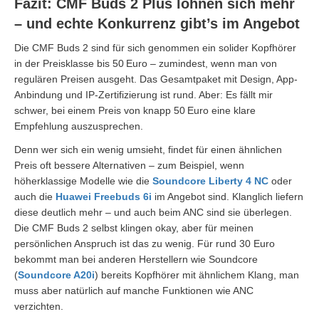
Fazit: CMF Buds 2 Plus lohnen sich mehr
– und echte Konkurrenz gibt’s im Angebot
Die CMF Buds 2 sind für sich genommen ein solider Kopfhörer
in der Preisklasse bis 50 Euro – zumindest, wenn man von
regulären Preisen ausgeht. Das Gesamtpaket mit Design, App-
Anbindung und IP-Zertifizierung ist rund. Aber: Es fällt mir
schwer, bei einem Preis von knapp 50 Euro eine klare
Empfehlung auszusprechen.
Denn wer sich ein wenig umsieht, findet für einen ähnlichen
Preis oft bessere Alternativen – zum Beispiel, wenn
höherklassige Modelle wie die
Soundcore Liberty 4 NC
oder
auch die
Huawei Freebuds 6i
im Angebot sind. Klanglich liefern
diese deutlich mehr – und auch beim ANC sind sie überlegen.
Die CMF Buds 2 selbst klingen okay, aber für meinen
persönlichen Anspruch ist das zu wenig. Für rund 30 Euro
bekommt man bei anderen Herstellern wie Soundcore
(
Soundcore A20i
) bereits Kopfhörer mit ähnlichem Klang, man
muss aber natürlich auf manche Funktionen wie ANC
verzichten.