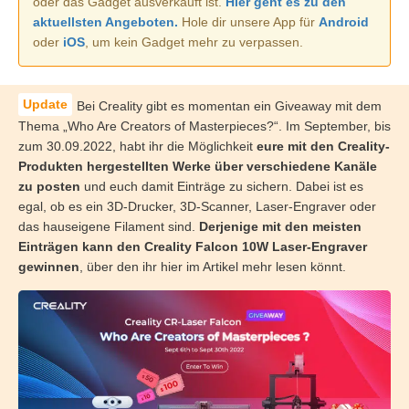
oder das Gadget ausverkauft ist.
Hier geht es zu den
aktuellsten Angeboten.
Hole dir unsere App für
Android
oder
iOS
, um kein Gadget mehr zu verpassen.
Bei Creality gibt es momentan ein Giveaway mit dem
Thema „Who Are Creators of Masterpieces?“. Im September, bis
zum 30.09.2022, habt ihr die Möglichkeit
eure mit den Creality-
Produkten hergestellten Werke über verschiedene Kanäle
zu posten
und euch damit Einträge zu sichern. Dabei ist es
egal, ob es ein 3D-Drucker, 3D-Scanner, Laser-Engraver oder
das hauseigene Filament sind.
Derjenige mit den meisten
Einträgen kann den Creality Falcon 10W Laser-Engraver
gewinnen
, über den ihr hier im Artikel mehr lesen könnt.