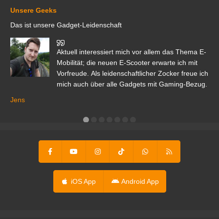
Unsere Geeks
Das ist unsere Gadget-Leidenschaft
den
Aktuell interessiert mich vor allem das Thema E-
r.
Mobilität; die neuen E-Scooter erwarte ich mit
Vorfreude. Als leidenschaftlicher Zocker freue ich
mich auch über alle Gadgets mit Gaming-Bezug.
Ma
ga
Jens
er
iOS App
Android App