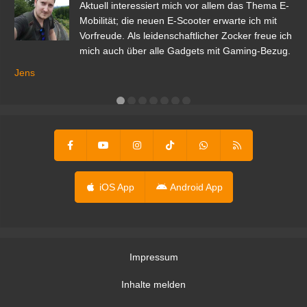
den
Aktuell interessiert mich vor allem das Thema E-
r.
Mobilität; die neuen E-Scooter erwarte ich mit
Vorfreude. Als leidenschaftlicher Zocker freue ich
mich auch über alle Gadgets mit Gaming-Bezug.
Ma
ga
Jens
er
iOS App
Android App
Impressum
Inhalte melden