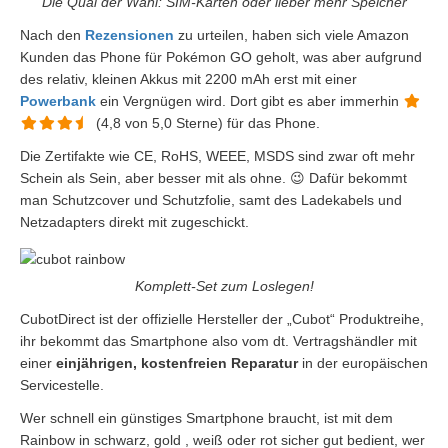
Die Qual der Wahl: SIM-Karten oder lieber mehr Speicher
Nach den
Rezensionen
zu urteilen, haben sich viele Amazon
Kunden das Phone für Pokémon GO geholt, was aber aufgrund
des relativ, kleinen Akkus mit 2200 mAh erst mit einer
Powerbank
ein Vergnügen wird. Dort gibt es aber immerhin
(4,8 von 5,0 Sterne) für das Phone.
Die Zertifakte wie CE, RoHS, WEEE, MSDS sind zwar oft mehr
Schein als Sein, aber besser mit als ohne. 😉 Dafür bekommt
man Schutzcover und Schutzfolie, samt des Ladekabels und
Netzadapters direkt mit zugeschickt.
Komplett-Set zum Loslegen!
CubotDirect ist der offizielle Hersteller der „Cubot“ Produktreihe,
ihr bekommt das Smartphone also vom dt. Vertragshändler mit
einer
einjährigen, kostenfreien Reparatur
in der europäischen
Servicestelle.
Wer schnell ein günstiges Smartphone braucht, ist mit dem
Rainbow in schwarz, gold , weiß oder rot sicher gut bedient, wer