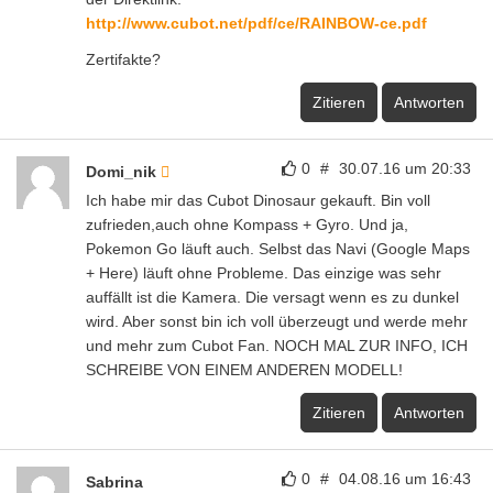
http://www.cubot.net/pdf/ce/RAINBOW-ce.pdf
Zertifakte?
Zitieren
Antworten
0
#
30.07.16 um 20:33
Domi_nik
Ich habe mir das Cubot Dinosaur gekauft. Bin voll
zufrieden,auch ohne Kompass + Gyro. Und ja,
Pokemon Go läuft auch. Selbst das Navi (Google Maps
+ Here) läuft ohne Probleme. Das einzige was sehr
auffällt ist die Kamera. Die versagt wenn es zu dunkel
wird. Aber sonst bin ich voll überzeugt und werde mehr
und mehr zum Cubot Fan. NOCH MAL ZUR INFO, ICH
SCHREIBE VON EINEM ANDEREN MODELL!
Zitieren
Antworten
0
#
04.08.16 um 16:43
Sabrina