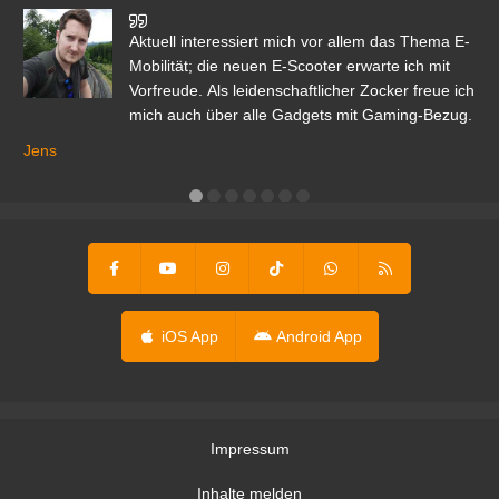
den
Aktuell interessiert mich vor allem das Thema E-
r.
Mobilität; die neuen E-Scooter erwarte ich mit
Vorfreude. Als leidenschaftlicher Zocker freue ich
mich auch über alle Gadgets mit Gaming-Bezug.
Ma
ga
Jens
er
iOS App
Android App
Impressum
Inhalte melden