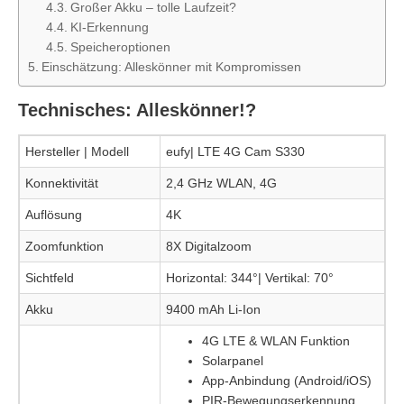
Großer Akku – tolle Laufzeit?
KI-Erkennung
Speicheroptionen
Einschätzung: Alleskönner mit Kompromissen
Technisches: Alleskönner!?
Hersteller | Modell
eufy| LTE 4G Cam S330
Konnektivität
2,4 GHz WLAN, 4G
Auflösung
4K
Zoomfunktion
8X Digitalzoom
Sichtfeld
Horizontal: 344°| Vertikal: 70°
Akku
9400 mAh Li-Ion
4G LTE & WLAN Funktion
Solarpanel
App-Anbindung (Android/iOS)
PIR-Bewegungserkennung