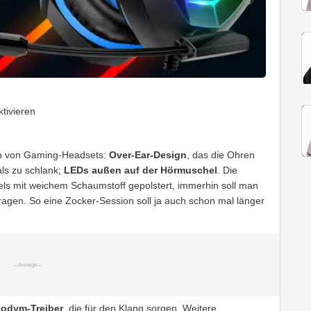
tivieren
en von Gaming-Headsets:
Over-Ear-Design
, das die Ohren
als zu schlank;
LEDs außen auf der Hörmuschel
. Die
els mit weichem Schaumstoff gepolstert, immerhin soll man
ragen. So eine Zocker-Session soll ja auch schon mal länger
odym-Treiber
, die für den Klang sorgen. Weitere