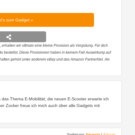
ht's zum Gadget
 erhalten wir oftmals eine kleine Provision als Vergütung. Für dich
 du bestellst. Diese Provisionen haben in keinem Fall Auswirkung auf
haften gehört unter anderem eBay und das Amazon PartnerNet. Als
em das Thema E-Mobilität; die neuen E-Scooter erwarte ich
cher Zocker freue ich mich auch über alle Gadgets mit
Sortierung:
Neueste
|
Älteste