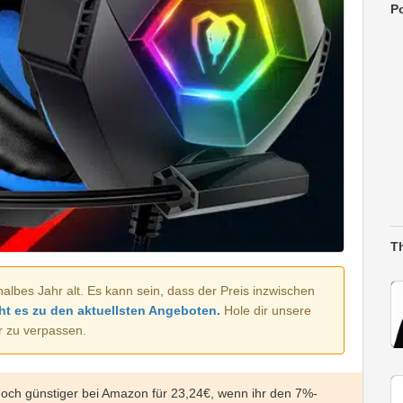
Po
T
halbes Jahr alt. Es kann sein, dass der Preis inzwischen
ht es zu den aktuellsten Angeboten.
Hole dir unsere
r zu verpassen.
och günstiger bei Amazon für 23,24€, wenn ihr den 7%-