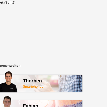
rtaSplit?
hemenwelten
Thorben
Smartphones
Fabian