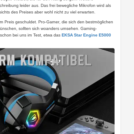
chreibung leider aus. Das frei bewegliche Mikrofon wird als
ichts des Preises aber wohl nicht zu viel erwarten.
dem Preis geschuldet. Pro-Gamer, die sich den bestmöglichen
wünschen, sollten sich woanders umsehen. Gaming-
 schon bei uns im Test, etwa das
EKSA Star Engine E5000