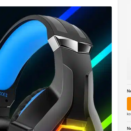
N
ko
N