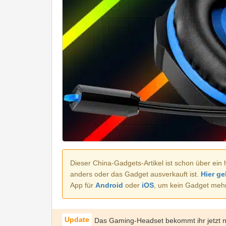
Dieser China-Gadgets-Artikel ist schon über ein 
anders oder das Gadget ausverkauft ist.
Hier ge
App für
Android
oder
iOS
, um kein Gadget meh
Das Gaming-Headset bekommt ihr jetzt n