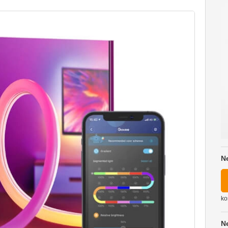
N
ko
N