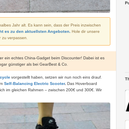
Po
halbes Jahr alt. Es kann sein, dass der Preis inzwischen
ht es zu den aktuellsten Angeboten.
Hole dir unsere
r zu verpassen.
er ein echtes China-Gadget beim Discounter! Dabei ist es
sogar günstiger als bei GearBest & Co.
cycle
vorgestellt haben, setzen wir nun noch eins drauf.
T
dem
Self-Balancing Electric Scooter
.
Das Hoverboard
slich im gleichen Rahmen – zwischen 200€ und 300€. Wir