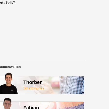
rtaSplit?
hemenwelten
Thorben
Smartphones
Fabian