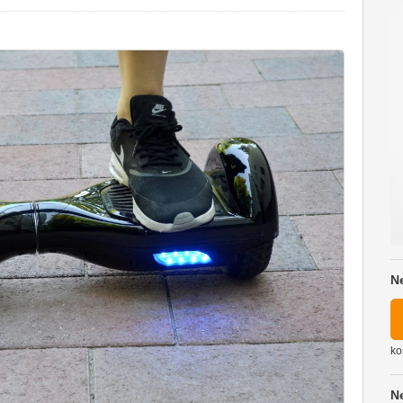
N
ko
N