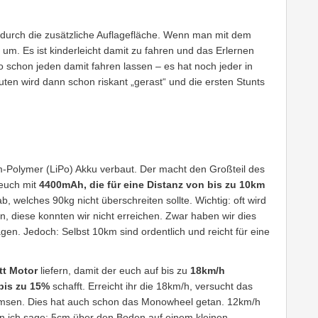
ät durch die zusätzliche Auflagefläche. Wenn man mit dem
t um. Es ist kinderleicht damit zu fahren und das Erlernen
o schon jeden damit fahren lassen – es hat noch jeder in
ten wird dann schon riskant „gerast“ und die ersten Stunts
um-Polymer (LiPo) Akku verbaut. Der macht den Großteil des
 euch mit
4400mAh, die für eine Distanz von bis zu 10km
 welches 90kg nicht überschreiten sollte. Wichtig: oft wird
, diese konnten wir nicht erreichen. Zwar haben wir dies
gen. Jedoch: Selbst 10km sind ordentlich und reicht für eine
tt Motor
liefern, damit der euch auf bis zu
18km/h
bis zu 15%
schafft. Erreicht ihr die 18km/h, versucht das
msen. Dies hat auch schon das Monowheel getan. 12km/h
enn ich sage: 5cm über den Boden auf einem kleinen