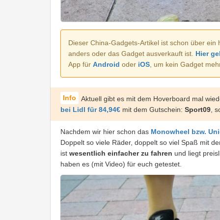
Dieser China-Gadgets-Artikel ist schon über ein 
anders oder das Gadget ausverkauft ist.
Hier ge
App für
Android
oder
iOS
, um kein Gadget meh
Aktuell gibt es mit dem Hoverboard mal wied
bei Lidl für 84,94€
mit dem Gutschein:
Sport09
, 
Nachdem wir hier schon das
Monowheel bzw. Uni
Doppelt so viele Räder, doppelt so viel Spaß mit 
ist
wesentlich einfacher zu fahren
und liegt prei
haben es (mit Video) für euch getestet.