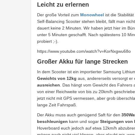
Leicht zu erlernen
Der große Vorteil zum
Monowheel
ist die Stabilit
Self-Balancing Scooter stehen bleibt, fällt man nich
dauert keine 2 Minuten. Wir haben jetzt hier im Bür
unter 5 Minuten geschafft. Nach spätestens 10 Minu
probiert ;-).
https://www.youtube.com/watch?v=KorNxgwu68o
Großer Akku für lange Strecken
In dem Scooter ist ein importierter Samsung Lithi
Gewichts von 12kg
aus, andererseits versorgt er
ausreichen
. Das hängt vom Gewicht des Fahrers ab,
von einer Reichweite von bis zu 20km/h geschrieben
jetzt nicht mit GPS vermessen, aber grob überschla
lange Zeit Fahrspaß.
Der Akku muss auch genügend Saft für den
350Wa
beschleunigen
kann und sogar
Steigungen von 
Hoverboard euch jedoch auf etwa 12km/h abzubre
mögen nach nicht viel klingen, aber glaubt mir, w