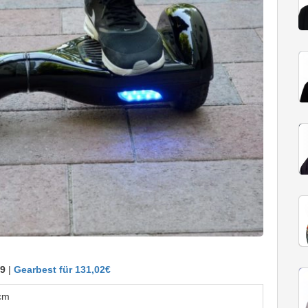
09
|
Gearbest für 131,02€
 cm