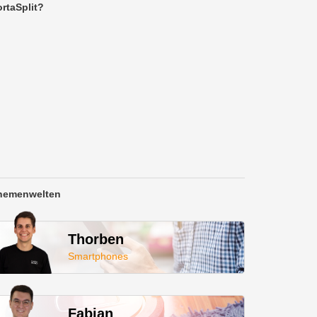
rtaSplit?
hemenwelten
Thorben
Smartphones
Fabian