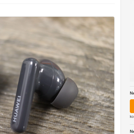
N
ko
N