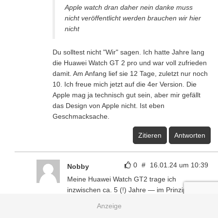
Apple watch dran daher nein danke muss
nicht veröffentlicht werden brauchen wir hier
nicht
Du solltest nicht "Wir" sagen. Ich hatte Jahre lang
die Huawei Watch GT 2 pro und war voll zufrieden
damit. Am Anfang lief sie 12 Tage, zuletzt nur noch
10. Ich freue mich jetzt auf die 4er Version. Die
Apple mag ja technisch gut sein, aber mir gefällt
das Design von Apple nicht. Ist eben
Geschmacksache.
Zitieren
Antworten
0
#
16.01.24 um 10:39
Nobby
Meine Huawei Watch GT2 trage ich
inzwischen ca. 5 (!) Jahre — im Prinzip Tag
und Nacht. Das Glas hat kaum Kratzer. Und
der Akku hält immer noch mindestens EINE