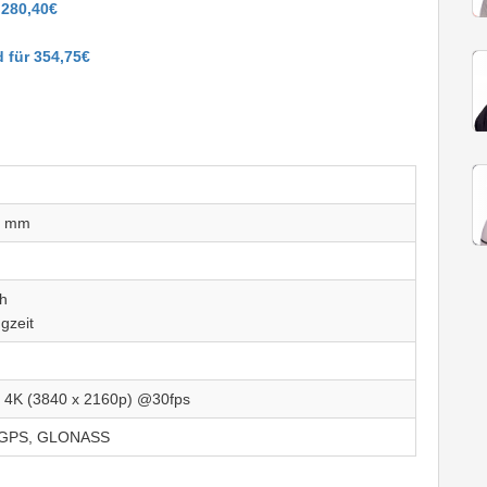
 280,40€
für 354,75€
0 mm
)
h
gzeit
: 4K (3840 x 2160p) @30fps
, GPS, GLONASS