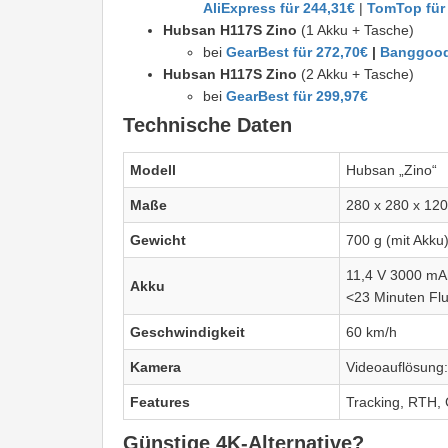
AliExpress für 244,31€
|
TomTop für
Hubsan H117S Zino
(1 Akku + Tasche)
bei
GearBest für 272,70€
|
Banggood 
Hubsan H117S Zino
(2 Akku + Tasche)
bei
GearBest für 299,97€
Technische Daten
Modell
Hubsan „Zino“
Maße
280 x 280 x 12
Gewicht
700 g (mit Akku
11,4 V 3000 mA
Akku
<23 Minuten Flu
Geschwindigkeit
60 km/h
Kamera
Videoauflösung
Features
Tracking, RTH
Günstige 4K-Alternative?