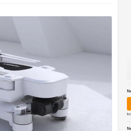
N
ko
N