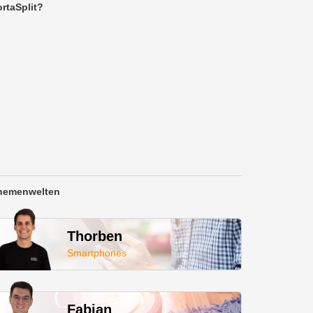
rtaSplit?
hemenwelten
Thorben
Smartphones
Fabian