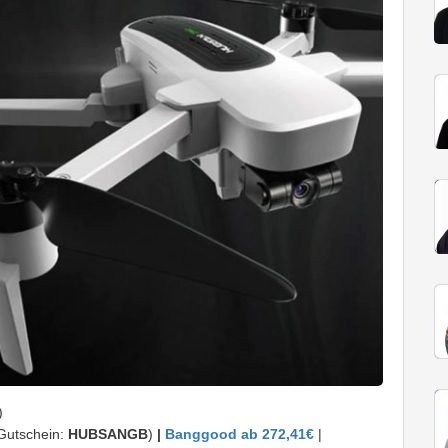
)
Gutschein:
HUBSANGB
)
|
Banggood ab 272,41€
|