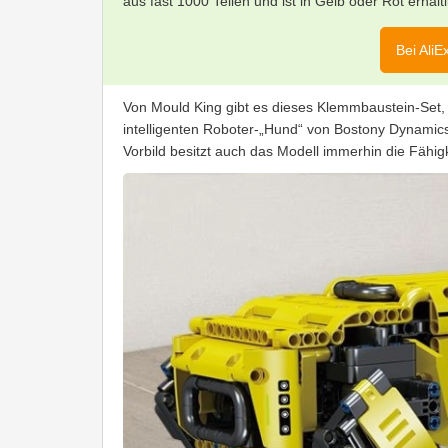
aus fast 1000 Teilen und ist in Gelb oder Rot erhältl
Bei AliE
Von Mould King gibt es dieses Klemmbaustein-Set, 
intelligenten Roboter-„Hund“ von Bostony Dynamics 
Vorbild besitzt auch das Modell immerhin die Fähigk