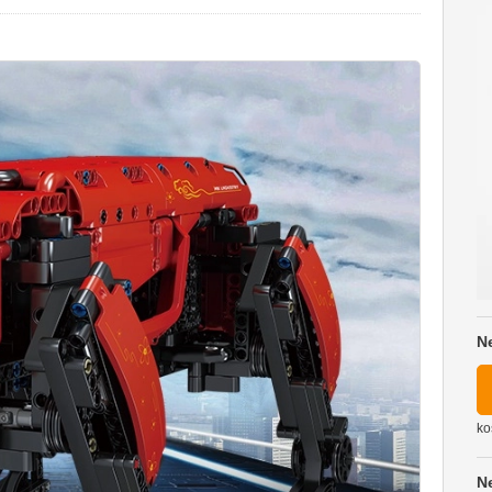
N
ko
N