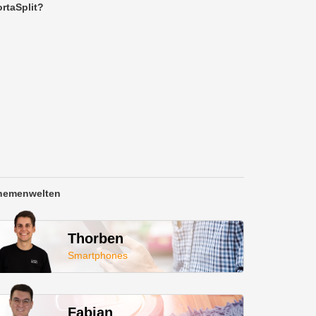
rtaSplit?
hemenwelten
Thorben
Smartphones
Fabian