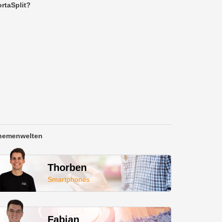
rtaSplit?
hemenwelten
Thorben
Smartphones
Fabian