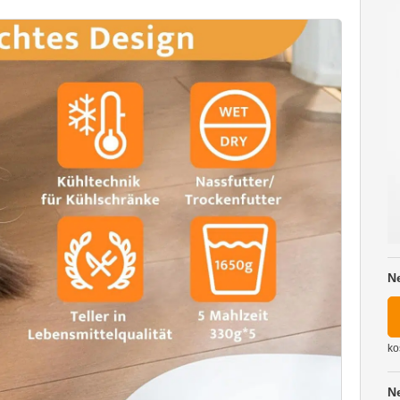
N
ko
N