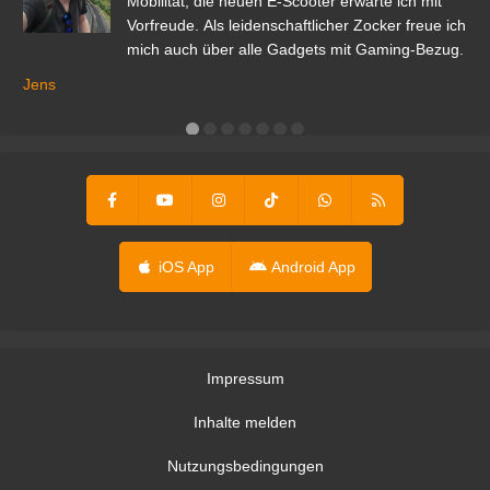
r.
Mobilität; die neuen E-Scooter erwarte ich mit
Vorfreude. Als leidenschaftlicher Zocker freue ich
mich auch über alle Gadgets mit Gaming-Bezug.
Ma
ga
Jens
er
iOS App
Android App
Impressum
Inhalte melden
Nutzungsbedingungen