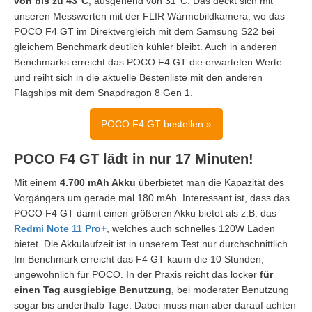
von bis zu 43°C
, ausgehend von 31°C. Das deckt sich mit
unseren Messwerten mit der FLIR Wärmebildkamera, wo das
POCO F4 GT im Direktvergleich mit dem Samsung S22 bei
gleichem Benchmark deutlich kühler bleibt. Auch in anderen
Benchmarks erreicht das POCO F4 GT die erwarteten Werte
und reiht sich in die aktuelle Bestenliste mit den anderen
Flagships mit dem Snapdragon 8 Gen 1.
POCO F4 GT bestellen »
POCO F4 GT lädt in nur 17 Minuten!
Mit einem
4.700 mAh Akku
überbietet man die Kapazität des
Vorgängers um gerade mal 180 mAh. Interessant ist, dass das
POCO F4 GT damit einen größeren Akku bietet als z.B. das
Redmi Note 11 Pro+
, welches auch schnelles 120W Laden
bietet. Die Akkulaufzeit ist in unserem Test nur durchschnittlich.
Im Benchmark erreicht das F4 GT kaum die 10 Stunden,
ungewöhnlich für POCO. In der Praxis reicht das locker
für
einen Tag ausgiebige Benutzung
, bei moderater Benutzung
sogar bis anderthalb Tage. Dabei muss man aber darauf achten