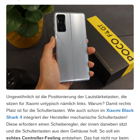
Ungewöhnlich ist die Positionierung der Lautstärketasten, die
sitzen für Xiaomi untypisch nämlich links. Warum? Damit rechts
Platz ist für die Schultertasten. Wie auch schon im
Xiaomi Black
Shark 4
integriert der Hersteller mechanische Schultertasten!
Diese erfordern einen Schieberegler, der innen daneben sitzt
und die Schultertasten aus dem Gehäuse holt. So soll ein
echtes Controller-Feeling
entstehen. Das hat nicht nur beim