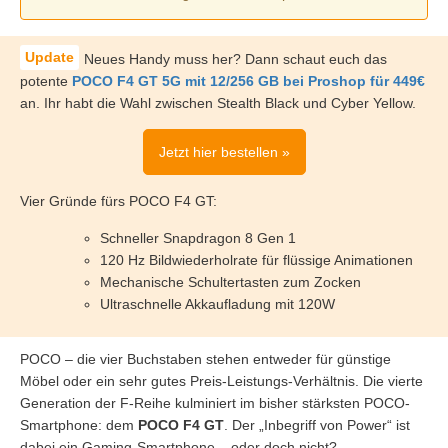
Neues Handy muss her? Dann schaut euch das
potente
POCO F4 GT 5G mit 12/256 GB bei Proshop für 449€
an. Ihr habt die Wahl zwischen Stealth Black und Cyber Yellow.
Jetzt hier bestellen »
Vier Gründe fürs POCO F4 GT:
Schneller Snapdragon 8 Gen 1
120 Hz Bildwiederholrate für flüssige Animationen
Mechanische Schultertasten zum Zocken
Ultraschnelle Akkaufladung mit 120W
POCO – die vier Buchstaben stehen entweder für günstige
Möbel oder ein sehr gutes Preis-Leistungs-Verhältnis. Die vierte
Generation der F-Reihe kulminiert im bisher stärksten POCO-
Smartphone: dem
POCO F4 GT
. Der „Inbegriff von Power“ ist
dabei ein Gaming-Smartphone – oder doch nicht?