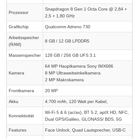
Snapdragon 8 Gen 1 Octa Core @ 2,84 +
Prozessor
2,5 + 1,80 GHz
Grafikchip
Qualcomm Adreno 730
Arbeitsspeicher
8 GB / 12 GB LPDDR5
(RAM)
Massenspeicher
128 GB / 256 GB UFS 3.1
64 MP Hauptkamera Sony IMX686
Kamera
8 MP Ultraweitwinkelkamera
2 MP Makrokamera
Frontkamera
20 MP
Akku
4.700 mAh, 120 Watt per Kabel,
Wi-Fi 5 & 6 (ac/ax), BT 5.2, aptX HD, NFC,
Konnektivität
Dual GPS/Galileo, GLONASS/ BDS, 5G
Features
Face Unlock, Quad Lautsprecher, USB-C