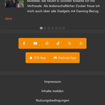
r.
Mobilität; die neuen E-Scooter erwarte ich mit
Vorfreude. Als leidenschaftlicher Zocker freue ich
mich auch über alle Gadgets mit Gaming-Bezug.
Ma
ga
Jens
er
iOS App
Android App
Impressum
Inhalte melden
Nutzungsbedingungen