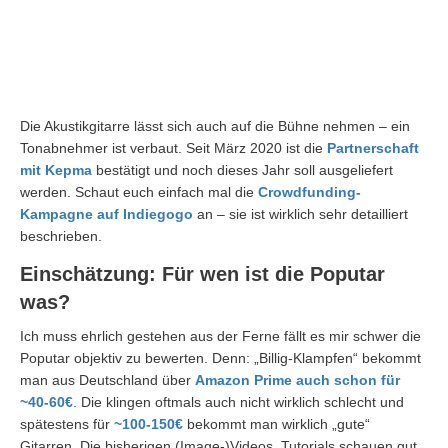
Die Akustikgitarre lässt sich auch auf die Bühne nehmen – ein
Tonabnehmer ist verbaut. Seit März 2020 ist die
Partnerschaft
mit Kepma
bestätigt und noch dieses Jahr soll ausgeliefert
werden. Schaut euch einfach mal die
Crowdfunding-
Kampagne auf Indiegogo
an – sie ist wirklich sehr detailliert
beschrieben.
Einschätzung: Für wen ist die Poputar
was?
Ich muss ehrlich gestehen aus der Ferne fällt es mir schwer die
Poputar objektiv zu bewerten. Denn: „Billig-Klampfen“ bekommt
man aus Deutschland über
Amazon Prime auch schon für
~40-60€
. Die klingen oftmals auch nicht wirklich schlecht und
spätestens für
~100-150€
bekommt man wirklich „gute“
Gitarren. Die bisherigen (Image-)Videos, Tutorials schauen gut