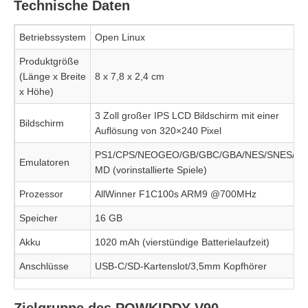
Technische Daten
Betriebssystem
Open Linux
Produktgröße
(Länge x Breite
8 x 7,8 x 2,4 cm
x Höhe)
3 Zoll großer IPS LCD Bildschirm mit einer
Bildschirm
Auflösung von 320×240 Pixel
PS1/CPS/NEOGEO/GB/GBC/GBA/NES/SNES/S
Emulatoren
MD (vorinstallierte Spiele)
Prozessor
AllWinner F1C100s ARM9 @700MHz
Speicher
16 GB
Akku
1020 mAh (vierstündige Batterielaufzeit)
Anschlüsse
USB-C/SD-Kartenslot/3,5mm Kopfhörer