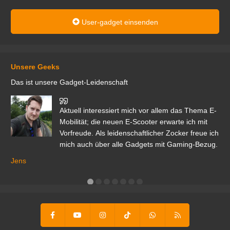
User-gadget einsenden
Unsere Geeks
Das ist unsere Gadget-Leidenschaft
den
Aktuell interessiert mich vor allem das Thema E-
r.
Mobilität; die neuen E-Scooter erwarte ich mit
Vorfreude. Als leidenschaftlicher Zocker freue ich
mich auch über alle Gadgets mit Gaming-Bezug.
Ma
ga
Jens
er