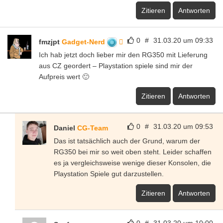
Zitieren
Antworten
0
#
31.03.20 um 09:33
fmzjpt
Gadget-Nerd
Ich hab jetzt doch lieber mir den RG350 mit Lieferung
aus CZ geordert – Playstation spiele sind mir der
Aufpreis wert 🙂
Zitieren
Antworten
0
#
31.03.20 um 09:53
Daniel
CG-Team
Das ist tatsächlich auch der Grund, warum der
RG350 bei mir so weit oben steht. Leider schaffen
es ja vergleichsweise wenige dieser Konsolen, die
Playstation Spiele gut darzustellen.
Zitieren
Antworten
0
#
31.03.20 um 10:00