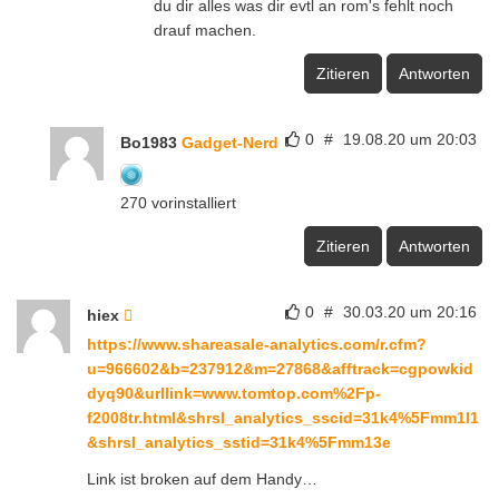
du dir alles was dir evtl an rom's fehlt noch
drauf machen.
Zitieren
Antworten
0
#
19.08.20 um 20:03
Bo1983
Gadget-Nerd
270 vorinstalliert
Zitieren
Antworten
0
#
30.03.20 um 20:16
hiex
https://www.shareasale-analytics.com/r.cfm?
u=966602&b=237912&m=27868&afftrack=cgpowkid
dyq90&urllink=www.tomtop.com%2Fp-
f2008tr.html&shrsl_analytics_sscid=31k4%5Fmm1l1
&shrsl_analytics_sstid=31k4%5Fmm13e
Link ist broken auf dem Handy…