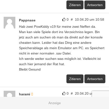
Zitieren
Antworten
0
#
10.04.20 um 10:58
Pappnase
Hab zwei PowKiddy x19 für meine zwei Neffen da.
Man kan viele Spiele dort ins Verzeichniss legen. Bin
jetz auch am suchen ob man da direkt auf der konsole
cheaten kann. Leider hat das Ding eine andere
Speicherablage als mein Emulator am PC. es Speichert
nicht in einer normalen .sav Datei.
Ich werde weiter suchen was möglich ist. Vielleicht ist
auch hier jemand der Rat hat.
Bleibt Gesund
Zitieren
Antworten
0
#
20.04.20 um 15:17
harami
Siehe Inserat Kleinanzeigen eBay Nummer 13 7205
9058