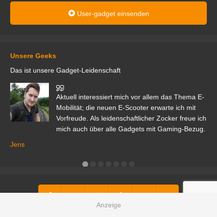
User-gadget einsenden
Unsere Geeks
Das ist unsere Gadget-Leidenschaft
den
Aktuell interessiert mich vor allem das Thema E-
r.
Mobilität; die neuen E-Scooter erwarte ich mit
Vorfreude. Als leidenschaftlicher Zocker freue ich
mich auch über alle Gadgets mit Gaming-Bezug.
Ma
ga
Jens
er