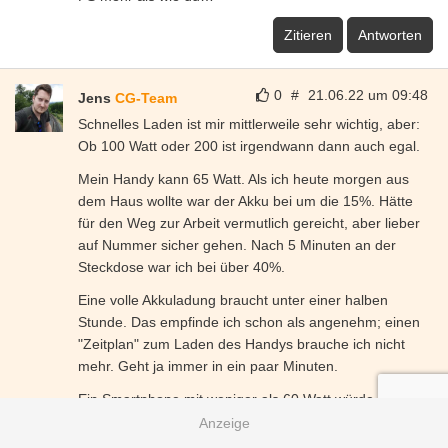
Zitieren
Antworten
0
#
21.06.22 um 09:48
Jens
CG-Team
Schnelles Laden ist mir mittlerweile sehr wichtig, aber:
Ob 100 Watt oder 200 ist irgendwann dann auch egal.
Mein Handy kann 65 Watt. Als ich heute morgen aus
dem Haus wollte war der Akku bei um die 15%. Hätte
für den Weg zur Arbeit vermutlich gereicht, aber lieber
auf Nummer sicher gehen. Nach 5 Minuten an der
Steckdose war ich bei über 40%.
Eine volle Akkuladung braucht unter einer halben
Stunde. Das empfinde ich schon als angenehm; einen
"Zeitplan" zum Laden des Handys brauche ich nicht
mehr. Geht ja immer in ein paar Minuten.
Ein Smartphone mit weniger als 60 Watt würde ich mir
nicht mehr zulegen. Ob jetzt aber 100 oder 150 Watt
noch irgendwie einen Unterschied machen, sehe ich