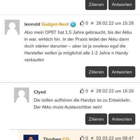
Zitieren
Antworten
0
#
28.02.22 um 15:28
leonsld
Gadget-Nerd
Also mein OP8T hat 1,5 Jahre gebraucht, bis der Akku
in war. wirklich hin. In der Praxis leidet der Akku dann
doch stärker darunter – aber ist ja sowieso egal die
Hersteller wollen ja möglichst alle 1-2 Jahre n Handy
verkaufen
Zitieren
Antworten
0
#
28.02.22 um 16:26
Clyed
Die sollen aufhören die Handys so zu Entwickeln.
Der Akku muss Austauschbar sein!
Zitieren
Antworten
0
#
02.03.22 um 08:47
Thorben
CG-