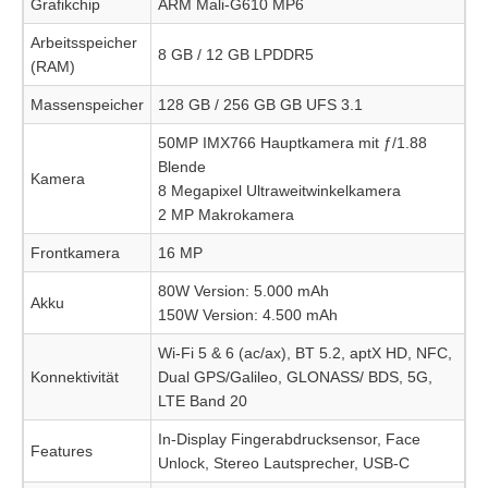
Grafikchip
ARM Mali-G610 MP6
Arbeitsspeicher
8 GB / 12 GB LPDDR5
(RAM)
Massenspeicher
128 GB / 256 GB GB UFS 3.1
50MP IMX766 Hauptkamera mit ƒ/1.88
Blende
Kamera
8 Megapixel Ultraweitwinkelkamera
2 MP Makrokamera
Frontkamera
16 MP
80W Version: 5.000 mAh
Akku
150W Version: 4.500 mAh
Wi-Fi 5 & 6 (ac/ax), BT 5.2, aptX HD, NFC,
Konnektivität
Dual GPS/Galileo, GLONASS/ BDS, 5G,
LTE Band 20
In-Display Fingerabdrucksensor, Face
Features
Unlock, Stereo Lautsprecher, USB-C