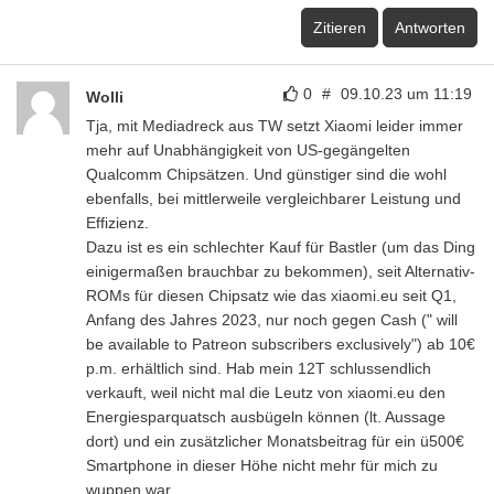
Zitieren
Antworten
0
#
09.10.23 um 11:19
Wolli
Tja, mit Mediadreck aus TW setzt Xiaomi leider immer
mehr auf Unabhängigkeit von US-gegängelten
Qualcomm Chipsätzen. Und günstiger sind die wohl
ebenfalls, bei mittlerweile vergleichbarer Leistung und
Effizienz.
Dazu ist es ein schlechter Kauf für Bastler (um das Ding
einigermaßen brauchbar zu bekommen), seit Alternativ-
ROMs für diesen Chipsatz wie das xiaomi.eu seit Q1,
Anfang des Jahres 2023, nur noch gegen Cash (" will
be available to Patreon subscribers exclusively") ab 10€
p.m. erhältlich sind. Hab mein 12T schlussendlich
verkauft, weil nicht mal die Leutz von xiaomi.eu den
Energiesparquatsch ausbügeln können (lt. Aussage
dort) und ein zusätzlicher Monatsbeitrag für ein ü500€
Smartphone in dieser Höhe nicht mehr für mich zu
wuppen war.