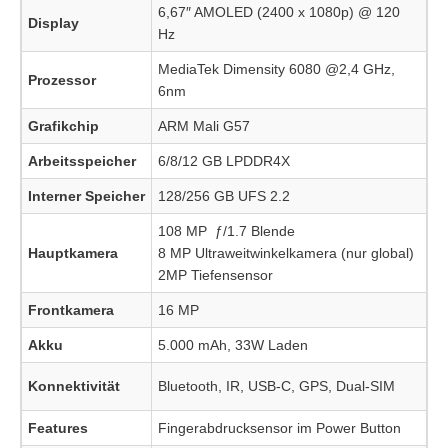
6,67″ AMOLED (2400 x 1080p) @ 120
Display
Hz
MediaTek Dimensity 6080 @2,4 GHz,
Prozessor
6nm
Grafikchip
ARM Mali G57
Arbeitsspeicher
6/8/12 GB LPDDR4X
Interner Speicher
128/256 GB UFS 2.2
108 MP ƒ/1.7 Blende
Hauptkamera
8 MP Ultraweitwinkelkamera (nur global)
2MP Tiefensensor
Frontkamera
16 MP
Akku
5.000 mAh, 33W Laden
Konnektivität
Bluetooth, IR, USB-C, GPS, Dual-SIM
Features
Fingerabdrucksensor im Power Button