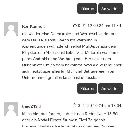
Zitieren
Antworten
0
#
12.09.24 um 11:44
KarlKanns
nie wieder eine Datenkrake und Werbeschleuder aus
dem Hause Xiaomi. Wenn ich Werbung in
Anwendungen will,lade ich selbst Müll Apps aus dem
Playstore :-p Aber sonst lieber z.B. Motorola wo man ein
pures Android ohne Werbung vom Hersteller oder
Drittanbieter im System bekommt. Was die Verbraucher
sich heutzutage alles für Müll und Betrügereien von
Unternehmen gefallen lassen ist unfassbar.
Zitieren
Antworten
0
#
30.10.24 um 19:34
timo243
Muss hier mal fragen, hab mir das Redmi Note 13 5G
eher als Notfall Ersatz für mein Pixel 7a geholt.
Insgesamt ist das Redmi echt okay, nur ein Problem