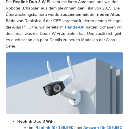
Die
Reolink Duo 3 WiFi
sieht mit ihren Antennen aus wie der
Roboter „Chappie“ aus dem gleichnamigen Film von 2015. Die
Überwachungskamera wurde
zusammen mit
der
neuen Altas-
Serie
von Reolink auf der CES vorgestellt, deren ersten Ableger,
die Altas PT Ultra, wir bereits im
Hands-On
hatten. Schauen wir
doch mal, was die Duo 3 WiFi zu bieten hat. Und zusätzlich gibt
es auch schon ein paar Details zu neuen Modellen der Altas-
Serie.
Reolink Duo 3 WiFi
bei
Reolink für 159,99€
| bei
Amazon für 159,99€