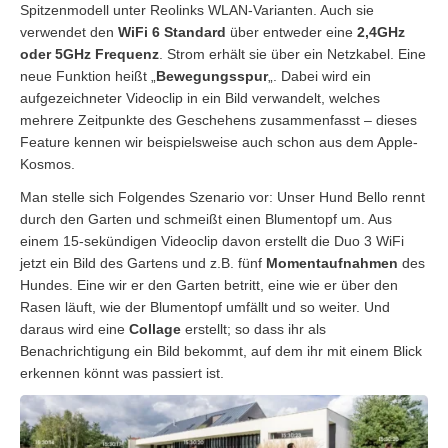
Spitzenmodell unter Reolinks WLAN-Varianten. Auch sie
verwendet den
WiFi 6 Standard
über entweder eine
2,4GHz
oder 5GHz Frequenz
. Strom erhält sie über ein Netzkabel. Eine
neue Funktion heißt „
Bewegungsspur
„. Dabei wird ein
aufgezeichneter Videoclip in ein Bild verwandelt, welches
mehrere Zeitpunkte des Geschehens zusammenfasst – dieses
Feature kennen wir beispielsweise auch schon aus dem Apple-
Kosmos.
Man stelle sich Folgendes Szenario vor: Unser Hund Bello rennt
durch den Garten und schmeißt einen Blumentopf um. Aus
einem 15-sekündigen Videoclip davon erstellt die Duo 3 WiFi
jetzt ein Bild des Gartens und z.B. fünf
Momentaufnahmen
des
Hundes. Eine wir er den Garten betritt, eine wie er über den
Rasen läuft, wie der Blumentopf umfällt und so weiter. Und
daraus wird eine
Collage
erstellt; so dass ihr als
Benachrichtigung ein Bild bekommt, auf dem ihr mit einem Blick
erkennen könnt was passiert ist.