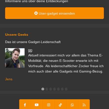
Informiere uns über deine Entdeckungen
User-gadget einsenden
Unsere Geeks
Das ist unsere Gadget-Leidenschaft
den
Aktuell interessiert mich vor allem das Thema E-
r.
Mobilität; die neuen E-Scooter erwarte ich mit
Vorfreude. Als leidenschaftlicher Zocker freue ich
mich auch über alle Gadgets mit Gaming-Bezug.
Ma
ga
Jens
er