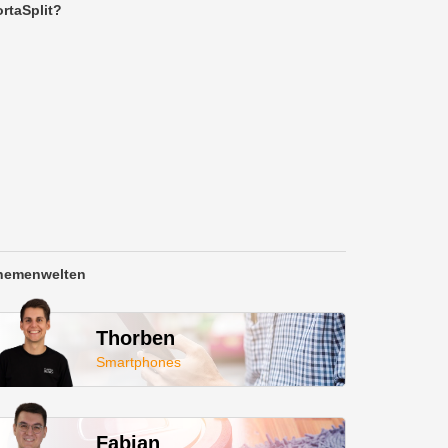
rtaSplit?
hemenwelten
Thorben
Smartphones
Fabian