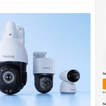
N
ko
N