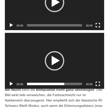
00:00
00:09
Video-
Player
00:00
00:09
Bei Nacht
kann die
Bildqualität nicht ganz überzeugen
. Das
Bild wirkt teils verwaschen, die Farbnachtsicht nur im
Nahbereich überzeugend. Hier empfiehlt sich der klassische IR-
Schwarz-Weiß-Modus, auch wenn die Erkennungsdistanz (max.