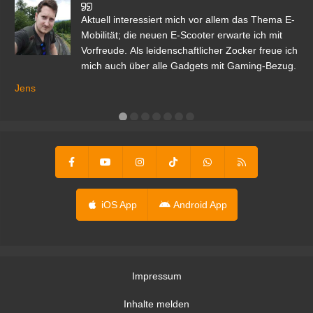
den
Aktuell interessiert mich vor allem das Thema E-
r.
Mobilität; die neuen E-Scooter erwarte ich mit
Vorfreude. Als leidenschaftlicher Zocker freue ich
mich auch über alle Gadgets mit Gaming-Bezug.
Ma
ga
Jens
er
iOS App
Android App
Impressum
Inhalte melden