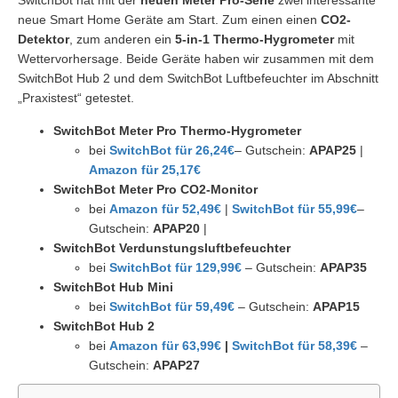
SwitchBot hat mit der
neuen Meter Pro-Serie
zwei interessante
neue Smart Home Geräte am Start. Zum einen einen
CO2-
Detektor
, zum anderen ein
5-in-1 Thermo-Hygrometer
mit
Wettervorhersage. Beide Geräte haben wir zusammen mit dem
SwitchBot Hub 2 und dem SwitchBot Luftbefeuchter im Abschnitt
„Praxistest“ getestet.
SwitchBot Meter Pro Thermo-Hygrometer
bei
SwitchBot für 26,24€
– Gutschein:
APAP25
|
Amazon für 25,17€
SwitchBot Meter Pro CO2-Monitor
bei
Amazon für 52,49€
|
SwitchBot für 55,99€
–
Gutschein:
APAP20
|
SwitchBot Verdunstungsluftbefeuchter
bei
SwitchBot für 129,99€
– Gutschein:
APAP35
SwitchBot Hub Mini
bei
SwitchBot für 59,49€
– Gutschein:
APAP15
SwitchBot Hub 2
bei
Amazon für 63,99€
|
SwitchBot für 58,39€
–
Gutschein:
APAP27