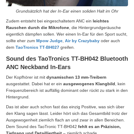
Grundsätzlich hat der In-Ear einen soliden Halt im Ohr
Zudem entsteht bei eingeschaltetem ANC ein
leichtes
Rauschen durch die Mikrofone
, die Hintergrundgeräusche
eigentlich dämpfen sollen. Wer einen In-Ear für den Sport sucht,
sollte eher zum
Mpow Judge
,
Air by Crazybaby
oder auch
dem
TaoTronics TT-BH027
greifen.
Sound des TaoTronics TT-BH042 Bluetooth
ANC Neckband In-Ears
Der Kopfhörer ist mit
dynamischen 13 mm-Treibern
ausgestattet. Dabei hat er ein
ausgewogenes Klangbild
, kein
Frequenzbereich ist auffällig dominant oder rückt zu stark in den
Hintergrund.
Das ist aber auch schon fast das einzig Positive, was sich über
den Klang sagen lässt. Leider hört sich das Gesamtbild trotz der
Ausgewogenheit ziemlich flach an und zwar in allen Bereichen.
Dem Sound des TaoTronic TT-BH042
fehlt es an Präzision,
Tiefgang und De­tail­liert­heit
– ziemlich schade.