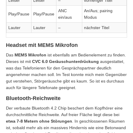
Leiser
Leiser
–
vorheriger Titel
ANC
An/Aus; pairing
Play/Pause
Play/Pause
ein/aus
Modus
Lauter
Lauter
–
nächster Titel
Headset mit MEMS Mikrofon
Das
MEMS Mikrofon
ist ebenfalls am Bedienelement zu finden.
Dieses ist mit
CVC 6.0 Geräuschunterdrückung
ausgestattet,
was das Telefonieren für den Gesprächspartner deutlich
angenehmer machen soll. Im Test konnte mich mein Gegenüber
gut verstehen, Störgeräusche gibt es kaum. So ist es durchaus
auch für längere Telefonate geeignet.
Bluetooth-Reichweite
Der verbaute Bluetooth 4.2 Chip beschert dem Kopfhörer eine
durchschnittliche Reichweite. Auf freier Fläche liegt diese bei
etwa 7-8 Metern ohne Störungen
. In geschlossenen Räumen
ist, sobald mehr als ein massives Hindernis wie eine Betonwand