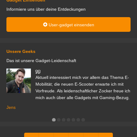
Informiere uns über deine Entdeckungen
User-gadget einsenden
Unsere Geeks
Das ist unsere Gadget-Leidenschaft
den
Aktuell interessiert mich vor allem das Thema E-
r.
Mobilität; die neuen E-Scooter erwarte ich mit
Vorfreude. Als leidenschaftlicher Zocker freue ich
mich auch über alle Gadgets mit Gaming-Bezug.
Ma
ga
Jens
er