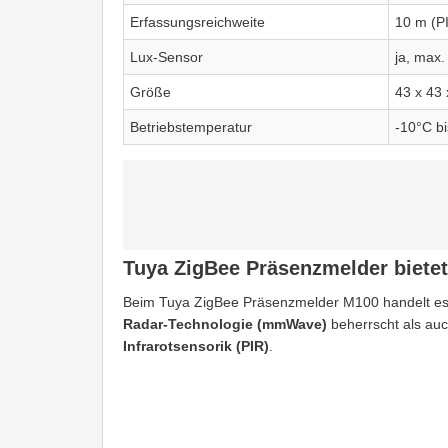
Erfassungsreichweite
10 m (P
Lux-Sensor
ja, max
Größe
43 x 43
Betriebstemperatur
-10°C b
Tuya ZigBee Präsenzmelder bietet
Beim Tuya ZigBee Präsenzmelder M100 handelt es
Radar-Technologie (mmWave)
beherrscht als auc
Infrarotsensorik (PIR)
.