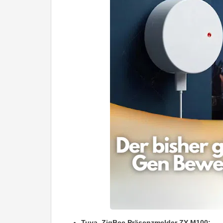
Tuya ZigBee Präsenzmelder ZY-M100: