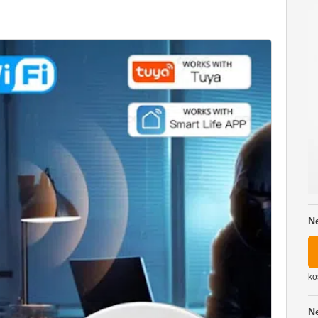
N
ko
N