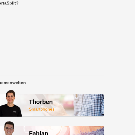
rtaSplit?
hemenwelten
Thorben
Smartphones
Fabian