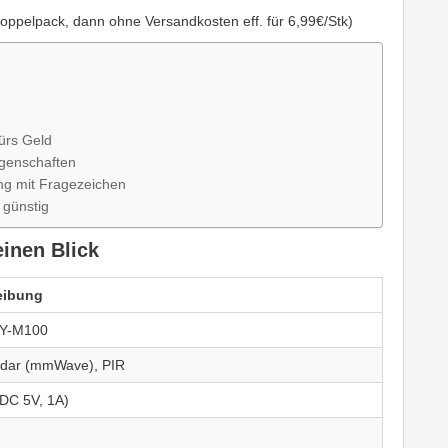
oppelpack, dann ohne Versandkosten eff. für 6,99€/Stk)
ürs Geld
igenschaften
ng mit Fragezeichen
 günstig
einen Blick
eibung
ZY-M100
dar (mmWave), PIR
DC 5V, 1A)