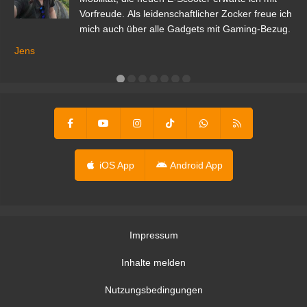
Vorfreude. Als leidenschaftlicher Zocker freue ich
mich auch über alle Gadgets mit Gaming-Bezug.
Ma
ga
Jens
er
iOS App
Android App
Impressum
Inhalte melden
Nutzungsbedingungen