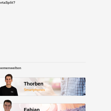
rtaSplit?
hemenwelten
Thorben
Smartphones
Fabian