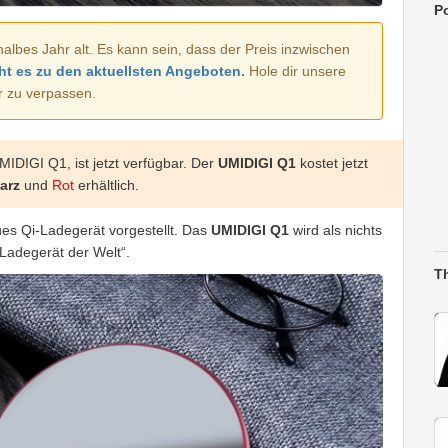
Po
halbes Jahr alt. Es kann sein, dass der Preis inzwischen
ht es zu den aktuellsten Angeboten.
Hole dir unsere
r zu verpassen.
IDIGI Q1, ist jetzt verfügbar. Der
UMIDIGI Q1
kostet jetzt
arz
und
Rot
erhältlich.
es Qi-Ladegerät vorgestellt. Das
UMIDIGI Q1
wird als nichts
Ladegerät der Welt“.
T