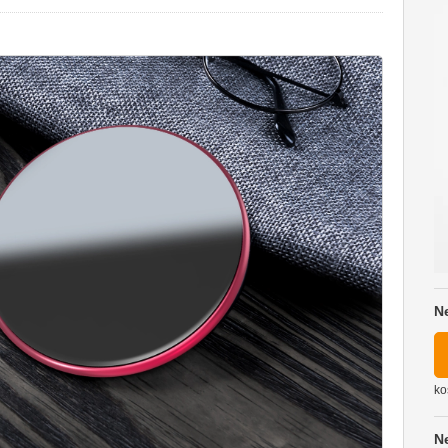
N
ko
N