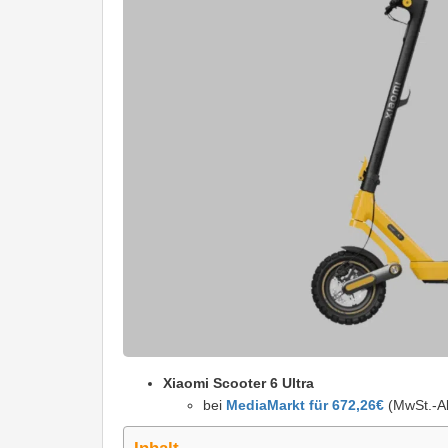
Xiaomi Scooter 6 Ultra
bei
MediaMarkt für 672,26€
(MwSt.-A