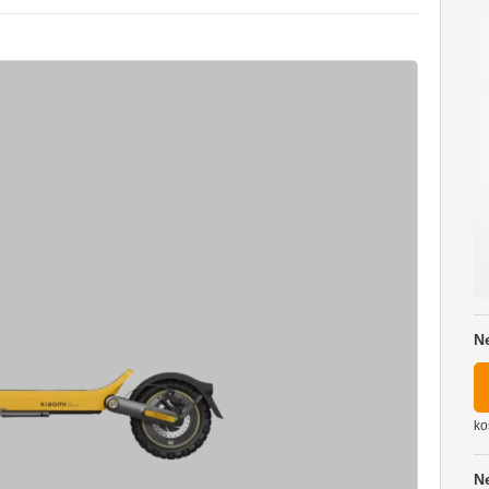
N
ko
N