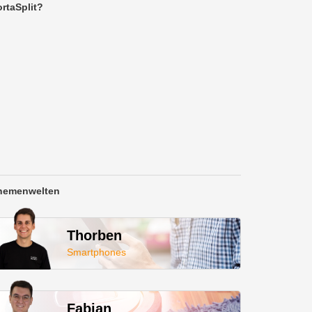
rtaSplit?
hemenwelten
Thorben
Smartphones
Fabian