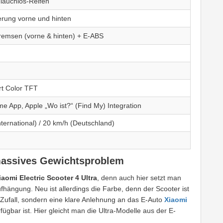
hlauchlos-Reifen
rung vorne und hinten
emsen (vorne & hinten) + E-ABS
rt Color TFT
e App, Apple „Wo ist?“ (Find My) Integration
nternational) / 20 km/h (Deutschland)
massives Gewichtsproblem
iaomi Electric Scooter 4 Ultra
, denn auch hier setzt man
hängung. Neu ist allerdings die Farbe, denn der Scooter ist
ein Zufall, sondern eine klare Anlehnung an das E-Auto
Xiaomi
fügbar ist. Hier gleicht man die Ultra-Modelle aus der E-