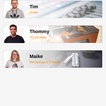
Tim
Audio
Thommy
3D-Drucker
Maike
Werkzeug & Outdoor