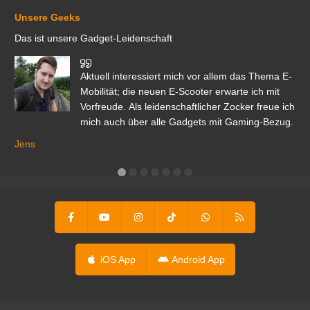
Unsere Geeks
Das ist unsere Gadget-Leidenschaft
den
Aktuell interessiert mich vor allem das Thema E-
r.
Mobilität; die neuen E-Scooter erwarte ich mit
Vorfreude. Als leidenschaftlicher Zocker freue ich
mich auch über alle Gadgets mit Gaming-Bezug.
Ma
ga
Jens
er
iOS App
Android App