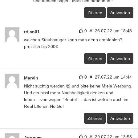
und danach sagen: Muss ich habennnn !
Zitieren
Antworten
0
#
26.07.22 um 18:48
trijan01
welchen Staubsauger kann man denn empfehlen?
preislich bis 200€
Zitieren
Antworten
0
#
27.07.22 um 14:44
Marvin
Nicht süchtig werden 😉 und bitte keine Miele Werbung.
Und ein bissl mehr Nachhaltigkeit denken und
leben….von wegen "Beutel"….das ist wirklich auch im
Real LIfe ein No Go!
Zitieren
Antworten
0
#
29.07.22 um 13:53
Anonym