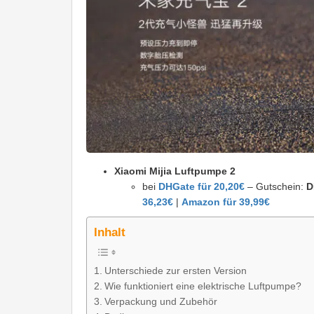
Xiaomi Mijia Luftpumpe 2
bei
DHGate für 20,20€
– Gutschein:
D
36,23€
|
Amazon für 39,99€
Inhalt
Unterschiede zur ersten Version
Wie funktioniert eine elektrische Luftpumpe?
Verpackung und Zubehör