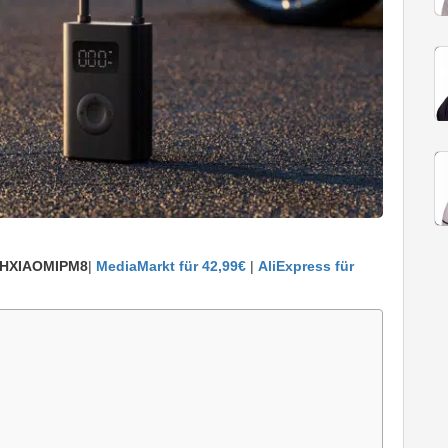
HXIAOMIPM8
|
MediaMarkt für 42,99€
|
AliExpress für