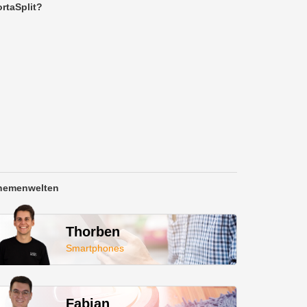
rtaSplit?
hemenwelten
Thorben
Smartphones
Fabian