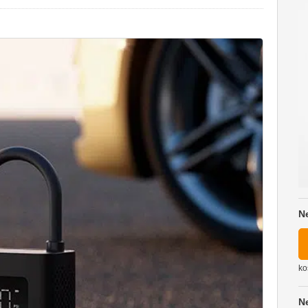
N
ko
N