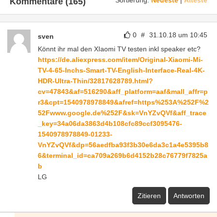
Kommentare (165)
0
#
31.10.18 um 10:45
sven
Könnt ihr mal den XIaomi TV testen inkl speaker etc?
https://de.aliexpress.com/item/Original-Xiaomi-Mi-
TV-4-65-Inchs-Smart-TV-English-Interface-Real-4K-
HDR-Ultra-Thin/32817628789.html?
cv=47843&af=516290&aff_platform=aaf&mall_affr=p
r3&cpt=1540978978849&afref=https%253A%252F%2
52Fwww.google.de%252F&sk=VnYZvQVf&aff_trace
_key=34a06da3863d4b108cfc89ccf3095476-
1540978978849-01233-
VnYZvQVf&dp=56aedfba93f3b30e6da3c1a4e5395b8
6&terminal_id=ca709a269b6d4152b28c76779f7825a
b
LG
Zitieren
Antworten