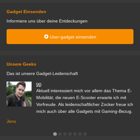
Gadget Einsenden
Informiere uns über deine Entdeckungen
User-gadget einsenden
Unsere Geeks
Das ist unsere Gadget-Leidenschaft
den
Aktuell interessiert mich vor allem das Thema E-
r.
Mobilität; die neuen E-Scooter erwarte ich mit
Vorfreude. Als leidenschaftlicher Zocker freue ich
mich auch über alle Gadgets mit Gaming-Bezug.
Ma
ga
Jens
er