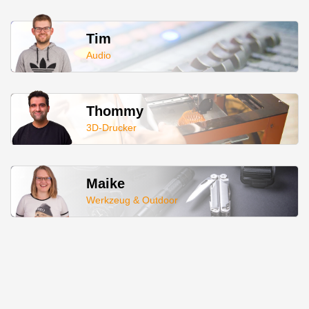
Tim
Audio
Thommy
3D-Drucker
Maike
Werkzeug & Outdoor