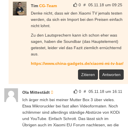
0
#
05.11.18 um 09:25
Tim
CG-Team
Denke nicht, dass wir den Xiaomi TV jemals testen
werden, da sich ein Import bei den Preisen einfach
nicht lohnt.
Zu den Lautsprechern kann ich schon eher was
sagen, haben die Soundbar (das Hauptelement)
getestet, leider viel das Fazit ziemlich ernüchternd
aus.
https://www.china-gadgets.de/xiaomi-mi-tv-bar/
Zitieren
Antworten
0
#
05.11.18 um 16:11
Ola Mittestädt
Ich ärger mich bei meiner Mutter Box 3 über vieles.
Etwa Mikroruckler bei fast allen Videoformaten. Noch
schlimmer sind allerdings ständige Abstürze von KODi
und YouTube. Einfach Schrott. Das lässt sich im
Übrigen auch im Xiaomi EU Forum nachlesen, wo die