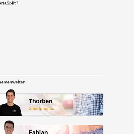
rtaSplit?
hemenwelten
Thorben
Smartphones
Fabian