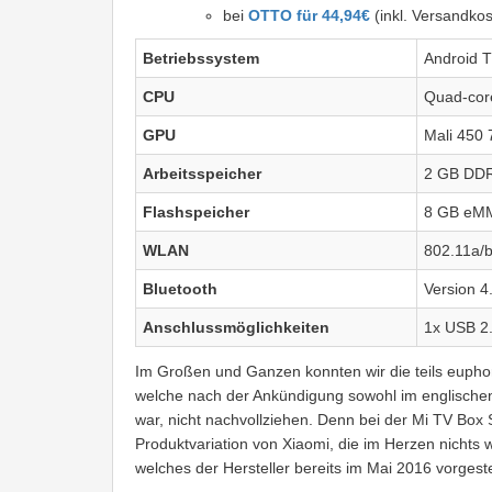
bei
OTTO für 44,94€
(inkl. Versandkos
Betriebssystem
Android T
CPU
Quad-cor
GPU
Mali 450
Arbeitsspeicher
2 GB DD
Flashspeicher
8 GB eM
WLAN
802.11a/b
Bluetooth
Version 4
Anschlussmöglichkeiten
1x USB 2.
Im Großen und Ganzen konnten wir die teils euphor
welche nach der Ankündigung sowohl im englischen
war, nicht nachvollziehen. Denn bei der Mi TV Box
Produktvariation von Xiaomi, die im Herzen nichts w
welches der Hersteller bereits im Mai 2016 vorgestel