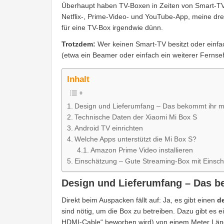
Überhaupt haben TV-Boxen in Zeiten von Smart-TV
Netflix-, Prime-Video- und YouTube-App, meine dr
für eine TV-Box irgendwie dünn.
Trotzdem:
Wer keinen Smart-TV besitzt oder einfa
(etwa ein Beamer oder einfach ein weiterer Fernse
Inhalt
Design und Lieferumfang – Das bekommt ihr mi
Technische Daten der Xiaomi Mi Box S
Android TV einrichten
Welche Apps unterstützt die Mi Box S?
Amazon Prime Video installieren
Einschätzung – Gute Streaming-Box mit Einsc
Design und Lieferumfang – Das b
Direkt beim Auspacken fällt auf: Ja, es gibt einen
d
sind nötig, um die Box zu betreiben. Dazu gibt es
HDMI-Cable“ beworben wird) von einem Meter Län