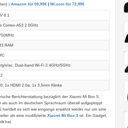
ten) |
Amazon für 59,99€
|
Mi.com für 72,99€
V 8.1
e Cortex-A53 2.0GHz
 750MHz
R3 RAM
MC
/g/n/ac, Dual-band Wi-Fi 2.4GHz/5GHz
.2
0; 1x HDMI 2.0a; 1x 3,5mm Klinke
ische Berichterstattung bezüglich der Xiaomi Mi Box S,
 als auch im deutschen Sprachraum überall aufgeploppt
 S handelt es sich wie eingangs erwähnt wieder nur um eine
eiter als eine modifizierte
Xiaomi Mi Box 3
ist. Ein Gadget,
lt hat.